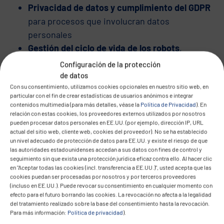
Privacidad de datos y cumplimiento del GDPR
para procesos que involucran datos
personales
Gestión del ciclo de vida de los robots
,
incluido el mantenimiento, las versiones y los
Configuración de la protección
registros de auditoría
de datos
Con su consentimiento, utilizamos cookies opcionales en nuestro sitio web, en
Propiedad clara y distribución de funciones
particular con el fin de crear estadísticas de usuarios anónimos e integrar
entre TI, unidades de negocio y propietarios
contenidos multimedia (para más detalles, véase la
Política de Privacidad
). En
relación con estas cookies, los proveedores externos utilizados por nosotros
de procesos
pueden procesar datos personales en EE.UU. (por ejemplo, dirección IP, URL
Escalabilidad a largo plazo
e integración en la
actual del sitio web, cliente web, cookies del proveedor). No se ha establecido
un nivel adecuado de protección de datos para EE.UU. y existe el riesgo de que
estrategia global de automatización
las autoridades estadounidenses accedan a sus datos con fines de control y
seguimiento sin que exista una protección jurídica eficaz contra ello. Al hacer clic
Cómo CONVOTIS apoya su viaje
en "Aceptar todas las cookies (incl. transferencia a EE.UU.)", usted acepta que las
cookies puedan ser procesadas por nosotros y por terceros proveedores
RPA
(incluso en EE.UU.). Puede revocar su consentimiento en cualquier momento con
efecto para el futuro borrando las cookies. La revocación no afecta a la legalidad
Nuestros expertos le guiarán en cada etapa,
del tratamiento realizado sobre la base del consentimiento hasta la revocación.
Para más información:
Política de privacidad
).
desde el análisis de procesos y la selección de