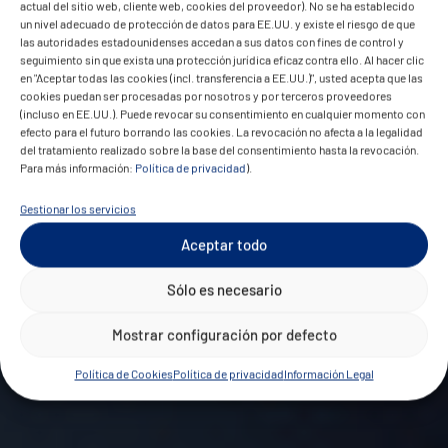
actual del sitio web, cliente web, cookies del proveedor). No se ha establecido
un nivel adecuado de protección de datos para EE.UU. y existe el riesgo de que
las autoridades estadounidenses accedan a sus datos con fines de control y
seguimiento sin que exista una protección jurídica eficaz contra ello. Al hacer clic
en "Aceptar todas las cookies (incl. transferencia a EE.UU.)", usted acepta que las
cookies puedan ser procesadas por nosotros y por terceros proveedores
(incluso en EE.UU.). Puede revocar su consentimiento en cualquier momento con
efecto para el futuro borrando las cookies. La revocación no afecta a la legalidad
del tratamiento realizado sobre la base del consentimiento hasta la revocación.
Para más información:
Política de privacidad
).
Gestionar los servicios
Aceptar todo
Sólo es necesario
Mostrar configuración por defecto
Política de Cookies
Política de privacidad
Información Legal