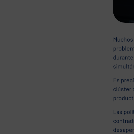
Muchos 
problem
durante
simultá
Es prec
clúster 
producti
Las pol
contradi
desaper