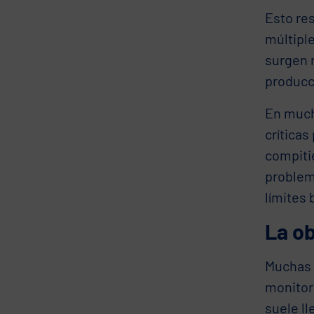
Esto re
múltipl
surgen 
producc
En much
críticas
compiti
problem
límites 
La ob
Muchas 
monitori
suele l