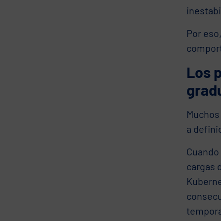
inestabi
Por eso,
comporta
Los 
grad
Muchos 
a defini
Cuando l
cargas d
Kuberne
consecue
tempor