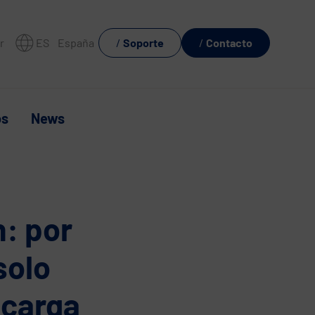
r
ES
España
Soporte
Contacto
os
News
: por
solo
 carga