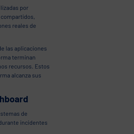
lizadas por
s compartidos,
ones reales de
e las aplicaciones
aforma terminan
os recursos. Estos
orma alcanza sus
shboard
istemas de
 durante incidentes