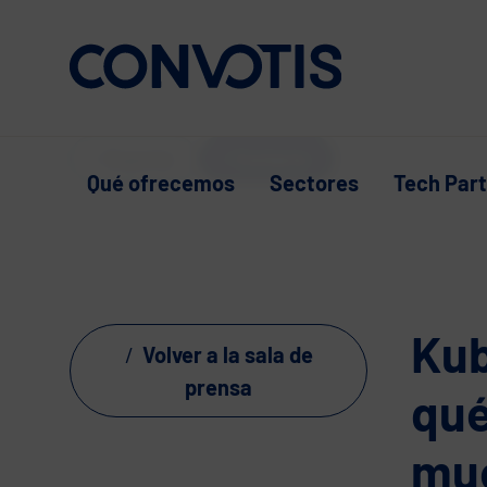
Skip to content
Soporte
Contacto
Qué ofrecemos
Sectores
Tech Par
Kub
Volver a la sala de
prensa
qué
mue