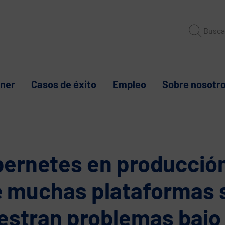
Busca
tner
Casos de éxito
Empleo
Sobre nosotr
ernetes en producción
 muchas plataformas 
stran problemas bajo