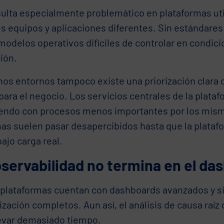
sulta especialmente problemático en plataformas uti
es equipos y aplicaciones diferentes. Sin estándare
modelos operativos difíciles de controlar en condici
ión.
os entornos tampoco existe una priorización clara d
 para el negocio. Los servicios centrales de la plat
endo con procesos menos importantes por los mism
as suelen pasar desapercibidos hasta que la plataf
bajo carga real.
servabilidad no termina en el da
plataformas cuentan con dashboards avanzados y s
zación completos. Aun así, el análisis de causa raíz
levar demasiado tiempo.