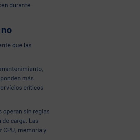
cen durante
 no
ente que las
 mantenimiento,
esponden más
ervicios críticos
s operan sin reglas
n de carga. Las
r CPU, memoria y