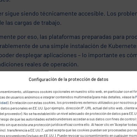
ter sigue siendo técnicamente accesible. Los probl
e las cargas de trabajo.
mente por eso, las plataformas preparadas para prod
rablemente de una simple instalación de Kubernete
 poder desplegar aplicaciones – lo importante es c
ndiciones reales de operación.
os problemas aparecen durante e
Configuración de la protección de datos
enimiento y el escalado
nsentimiento, utilizamos cookies opcionales en nuestro sitio web, en particular con el fin
icas de usuarios anónimos e integrar contenidos multimedia (para más detalles, véase la
P
cidad
). En relación con estas cookies, los proveedores externos utilizados por nosotros 
operaciones diarias, muchas plataformas parecen est
datos personales en EE.UU. (por ejemplo, dirección IP, URL actual del sitio web, cliente 
ades críticas suelen hacerse visibles únicamente cu
del proveedor). No se ha establecido un nivel adecuado de protección de datos para EE.U
 riesgo de que las autoridades estadounidenses accedan a sus datos con fines de control 
es, se redistribuyen aplicaciones o se ajustan recu
to sin que exista una protección jurídica eficaz contra ello. Al hacer clic en "Aceptar todas
incl. transferencia a EE.UU.)", usted acepta que las cookies puedan ser procesadas por n
eros proveedores (incluso en EE.UU.). Puede revocar su consentimiento en cualquier mo