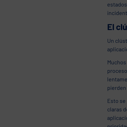
estados
incident
El cl
Un clús
aplicac
Muchos 
proceso
lentamen
pierden
Esto se
claras d
aplicac
priorida