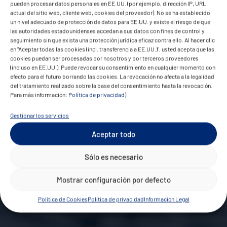
pueden procesar datos personales en EE.UU. (por ejemplo, dirección IP, URL
actual del sitio web, cliente web, cookies del proveedor). No se ha establecido
un nivel adecuado de protección de datos para EE.UU. y existe el riesgo de que
las autoridades estadounidenses accedan a sus datos con fines de control y
seguimiento sin que exista una protección jurídica eficaz contra ello. Al hacer clic
en "Aceptar todas las cookies (incl. transferencia a EE.UU.)", usted acepta que las
cookies puedan ser procesadas por nosotros y por terceros proveedores
(incluso en EE.UU.). Puede revocar su consentimiento en cualquier momento con
efecto para el futuro borrando las cookies. La revocación no afecta a la legalidad
del tratamiento realizado sobre la base del consentimiento hasta la revocación.
Para más información:
Política de privacidad
).
Gestionar los servicios
Aceptar todo
Sólo es necesario
Mostrar configuración por defecto
Política de Cookies
Política de privacidad
Información Legal