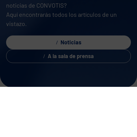
noticias de CONVOTIS?
Aquí encontrarás todos los artículos de un
vistazo.
Noticias
A la sala de prensa
Últimas noticias
Filtrar por: