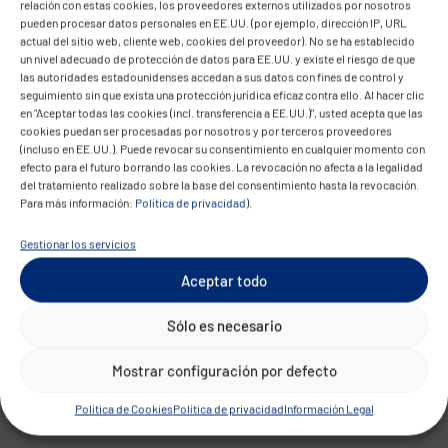
importancia de los efectos de sinergia en el
relación con estas cookies, los proveedores externos utilizados por nosotros
pueden procesar datos personales en EE.UU. (por ejemplo, dirección IP, URL
ámbito de la seguridad de la información. En
actual del sitio web, cliente web, cookies del proveedor). No se ha establecido
concreto, se trata del intercambio de
un nivel adecuado de protección de datos para EE.UU. y existe el riesgo de que
las autoridades estadounidenses accedan a sus datos con fines de control y
conocimientos técnicos entre nuestras
seguimiento sin que exista una protección jurídica eficaz contra ello. Al hacer clic
entidades, las actividades conjuntas de gestión
en "Aceptar todas las cookies (incl. transferencia a EE.UU.)", usted acepta que las
cookies puedan ser procesadas por nosotros y por terceros proveedores
de proyectos en nuestros clientes, así como el
(incluso en EE.UU.). Puede revocar su consentimiento en cualquier momento con
mayor uso de herramientas de seguridad
efecto para el futuro borrando las cookies. La revocación no afecta a la legalidad
del tratamiento realizado sobre la base del consentimiento hasta la revocación.
uniformes a nivel de grupo.
Para más información:
Política de privacidad
).
Para el periodo 2023-2024, nuestro objetivo es
Gestionar los servicios
obtener una certificación ISO 27001 uniforme para
Aceptar todo
todo el Grupo en el área de conformidad en todas
las entidades y centros.
Sólo es necesario
Mostrar configuración por defecto
Política de Cookies
Política de privacidad
Información Legal