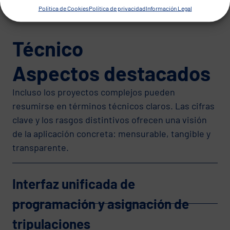
Política de Cookies
Política de privacidad
Información Legal
Técnico
Aspectos destacados
Incluso los proyectos complejos pueden
resumirse en términos técnicos claros. Las cifras
clave y los rasgos distintivos ofrecen una visión
de la aplicación concreta: mensurable, tangible y
transparente.
Interfaz unificada de
programación y asignación de
tripulaciones