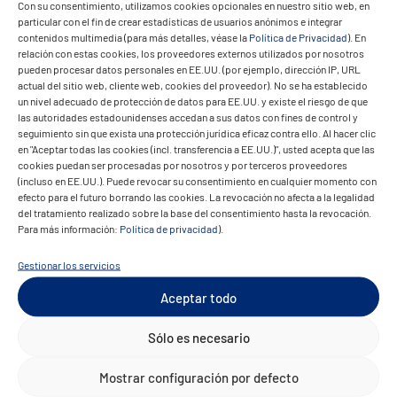
coordinación y simplifica los flujos de
Con su consentimiento, utilizamos cookies opcionales en nuestro sitio web, en
particular con el fin de crear estadísticas de usuarios anónimos e integrar
trabajo operativos.
contenidos multimedia (para más detalles, véase la
Política de Privacidad
). En
relación con estas cookies, los proveedores externos utilizados por nosotros
El despliegue de tripulaciones, las
pueden procesar datos personales en EE.UU. (por ejemplo, dirección IP, URL
actual del sitio web, cliente web, cookies del proveedor). No se ha establecido
actualizaciones de rutas y los horarios de
un nivel adecuado de protección de datos para EE.UU. y existe el riesgo de que
los buques se gestionan en una sola
las autoridades estadounidenses accedan a sus datos con fines de control y
seguimiento sin que exista una protección jurídica eficaz contra ello. Al hacer clic
herramienta. Se han conseguido ahorros de
en "Aceptar todas las cookies (incl. transferencia a EE.UU.)", usted acepta que las
costes gracias a una mejor planificación y a
cookies puedan ser procesadas por nosotros y por terceros proveedores
(incluso en EE.UU.). Puede revocar su consentimiento en cualquier momento con
una menor carga manual. El sistema ayuda a
efecto para el futuro borrando las cookies. La revocación no afecta a la legalidad
BSB a responder más rápidamente a los
del tratamiento realizado sobre la base del consentimiento hasta la revocación.
Para más información:
Política de privacidad
).
cambios y proporciona una sólida base
digital para nuevas mejoras del servicio e
Gestionar los servicios
iniciativas medioambientales.
Aceptar todo
Sólo es necesario
Mostrar configuración por defecto