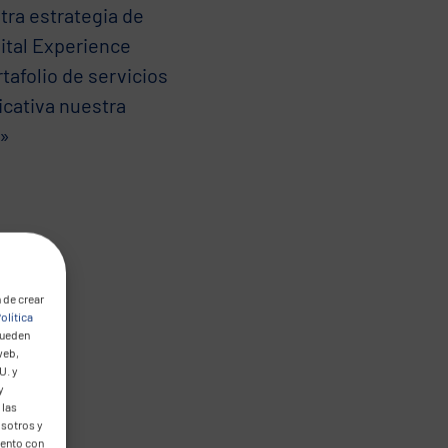
tra estrategia de
ital Experience
tafolio de servicios
icativa nuestra
.»
 de crear
olítica
pueden
web,
U. y
y
 las
osotros y
mento con