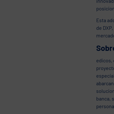
innovado
posicio
Esta ad
de DXP,
mercado 
Sobr
edicos,
proyect
especial
abarcan
solucion
banca, s
personal