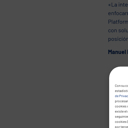
«La int
enfocar
Platform
con sol
posició
Manuel 
Con su co
estadíst
de Priva
procesar 
cookies 
existe el
seguimien
cookies (
por terc