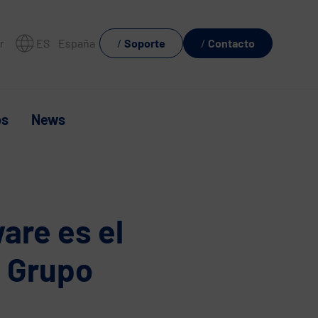
r
ES
España
Soporte
Contacto
os
News
are es el
l Grupo