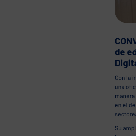
CONVO
de ed
Digit
Con la 
una ofi
manera s
en el d
sectores
Su ampli