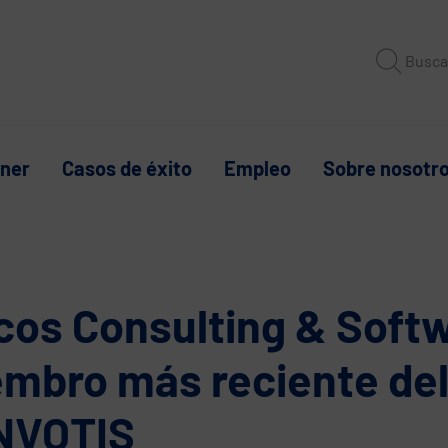
Busca
tner
Casos de éxito
Empleo
Sobre nosotr
cos Consulting & Softw
mbro más reciente de
NVOTIS