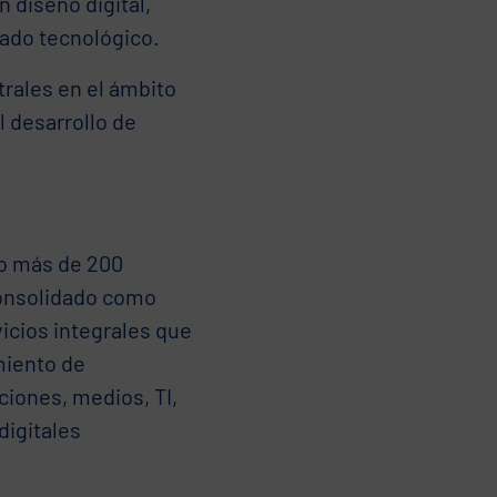
 diseño digital,
cado tecnológico.
rales en el ámbito
 desarrollo de
to más de 200
consolidado como
vicios integrales que
miento de
ciones, medios, TI,
digitales