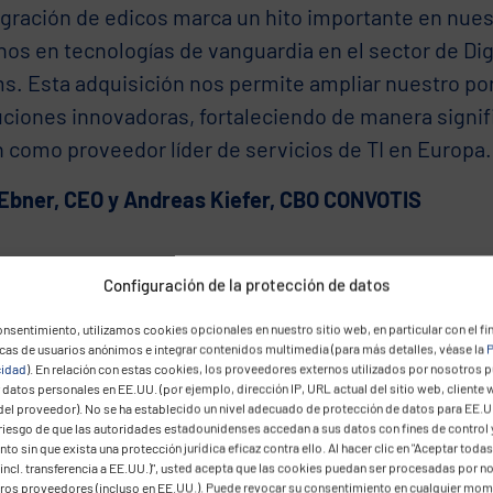
egración de edicos marca un hito importante en nues
nos en tecnologías de vanguardia en el sector de Dig
s. Esta adquisición nos permite ampliar nuestro por
uciones innovadoras, fortaleciendo de manera signif
n como proveedor líder de servicios de TI en Europa
Ebner, CEO y Andreas Kiefer, CBO CONVOTIS
Configuración de la protección de datos
nsentimiento, utilizamos cookies opcionales en nuestro sitio web, en particular con el fin
icas de usuarios anónimos e integrar contenidos multimedia (para más detalles, véase la
P
cidad
). En relación con estas cookies, los proveedores externos utilizados por nosotros 
datos personales en EE.UU. (por ejemplo, dirección IP, URL actual del sitio web, cliente 
del proveedor). No se ha establecido un nivel adecuado de protección de datos para EE.U
 riesgo de que las autoridades estadounidenses accedan a sus datos con fines de control 
to sin que exista una protección jurídica eficaz contra ello. Al hacer clic en "Aceptar todas
incl. transferencia a EE.UU.)", usted acepta que las cookies puedan ser procesadas por n
eros proveedores (incluso en EE.UU.). Puede revocar su consentimiento en cualquier mo