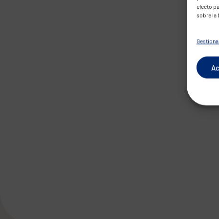
efecto pa
sobre la
Gestionar
Ac