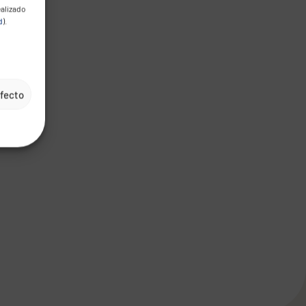
ealizado
d
).
efecto