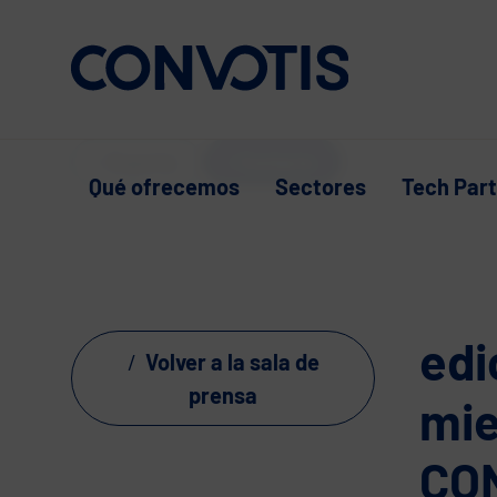
Skip to content
Soporte
Contacto
Qué ofrecemos
Sectores
Tech Par
edi
Volver a la sala de
prensa
mie
CO