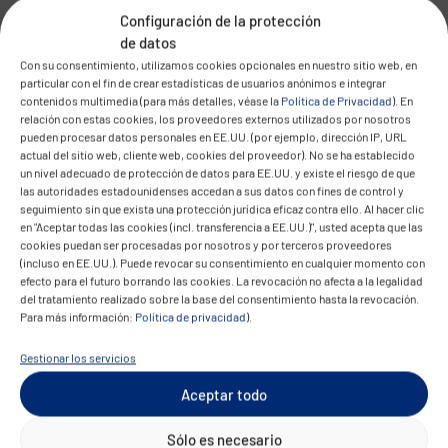
Cultura digital
: La escasez de talento y la falta
Configuración de la protección
de formación frenan la adopción – solo el 18 %
de datos
invierte activamente en medidas de defensa y
Con su consentimiento, utilizamos cookies opcionales en nuestro sitio web, en
particular con el fin de crear estadísticas de usuarios anónimos e integrar
seguridad.
contenidos multimedia (para más detalles, véase la
Política de Privacidad
). En
relación con estas cookies, los proveedores externos utilizados por nosotros
Casos de uso: Cómo generamos
pueden procesar datos personales en EE.UU. (por ejemplo, dirección IP, URL
actual del sitio web, cliente web, cookies del proveedor). No se ha establecido
valor tangible con GenAI
un nivel adecuado de protección de datos para EE.UU. y existe el riesgo de que
las autoridades estadounidenses accedan a sus datos con fines de control y
CONVOTIS integra GenAI en arquitecturas
seguimiento sin que exista una protección jurídica eficaz contra ello. Al hacer clic
en "Aceptar todas las cookies (incl. transferencia a EE.UU.)", usted acepta que las
digitales empresariales con foco en resultados
cookies puedan ser procesadas por nosotros y por terceros proveedores
medibles. Acompañamos a las organizaciones en:
(incluso en EE.UU.). Puede revocar su consentimiento en cualquier momento con
efecto para el futuro borrando las cookies. La revocación no afecta a la legalidad
del tratamiento realizado sobre la base del consentimiento hasta la revocación.
Casos de uso con ROI claro: desde
Para más información:
Política de privacidad
).
comunicación automatizada hasta modelos
Gestionar los servicios
lingüísticos específicos por dominio.
Gobernanza de datos y cumplimiento desde el
Aceptar todo
inicio.
Sólo es necesario
Desarrollo organizacional: formación práctica,