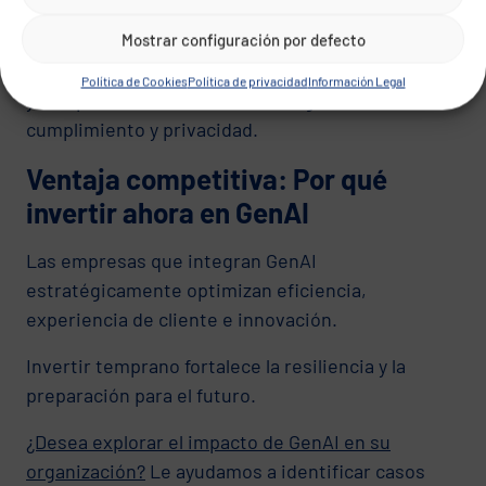
optimización de flujos y cultura digital.
Mostrar configuración por defecto
Nuestra arquitectura es escalable, basada en APIs
Política de Cookies
Política de privacidad
Información Legal
y cumple los estándares más exigentes de
cumplimiento y privacidad.
Ventaja competitiva: Por qué
invertir ahora en GenAI
Las empresas que integran GenAI
estratégicamente optimizan eficiencia,
experiencia de cliente e innovación.
Invertir temprano fortalece la resiliencia y la
preparación para el futuro.
¿Desea explorar el impacto de GenAI en su
organización?
Le ayudamos a identificar casos