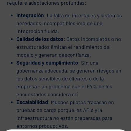
requiere adaptaciones profundas:
Integración
: La falta de interfaces y sistemas
heredados incompatibles impide una
integración fluida.
Calidad de los datos
: Datos incompletos o no
estructurados limitan el rendimiento del
modelo y generan desconfianza.
Seguridad y cumplimiento
: Sin una
gobernanza adecuada, se generan riesgos en
los datos sensibles de clientes o de la
empresa – un problema que el 64 % de los
encuestados considera crí
Escalabilidad
: Muchos pilotos fracasan en
pruebas de carga porque las APIs y la
infraestructura no están preparadas para
entornos productivos.