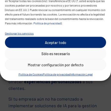
en "Aceptar todas las cookies (incl. transferencia a EE.UU.)", usted acepta que las
nube.
cookies puedan ser procesadas por nosotros y por terceros proveedores
(incluso en EE.UU.). Puede revocar su consentimiento en cualquier momento con
efecto para el futuro borrando las cookies. La revocación no afecta a la legalidad
Conclusión
del tratamiento realizado sobre la base del consentimiento hasta la revocación.
Para más información:
Política de privacidad
).
La inteligencia artificial está redefiniendo la
Gestionar los servicios
gestión de datos empresariales,
proporcionando
ventajas competitivas
clave en
Aceptar todo
un entorno de negocio cada vez más dinámico.
Sólo es necesario
Las organizaciones que adopten estas
tecnologías no solo optimizarán sus procesos,
Mostrar configuración por defecto
sino que estarán mejor preparadas para
anticiparse a los cambios del mercado y
Política de Cookies
Política de privacidad
Información Legal
ofrecer
experiencias personalizadas
a sus
clientes.
Si tu empresa aún no ha comenzado a
implementar soluciones de IA para la gestión