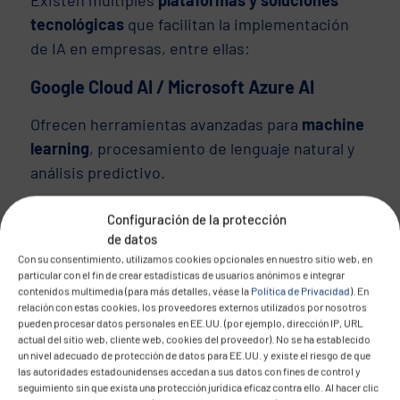
tecnológicas
que facilitan la implementación
de IA en empresas, entre ellas:
Google Cloud AI / Microsoft Azure AI
Ofrecen herramientas avanzadas para
machine
learning
, procesamiento de lenguaje natural y
análisis predictivo.
SAS AI & Analytics
Configuración de la protección
de datos
Solución especializada en
analítica avanzada
y
Con su consentimiento, utilizamos cookies opcionales en nuestro sitio web, en
machine learning para grandes volúmenes de
particular con el fin de crear estadísticas de usuarios anónimos e integrar
contenidos multimedia (para más detalles, véase la
Política de Privacidad
). En
datos.
relación con estas cookies, los proveedores externos utilizados por nosotros
pueden procesar datos personales en EE.UU. (por ejemplo, dirección IP, URL
Snowflake + DataRobot
actual del sitio web, cliente web, cookies del proveedor). No se ha establecido
un nivel adecuado de protección de datos para EE.UU. y existe el riesgo de que
Combinación poderosa para integración de
las autoridades estadounidenses accedan a sus datos con fines de control y
seguimiento sin que exista una protección jurídica eficaz contra ello. Al hacer clic
datos y
modelos automatizados
de IA en la