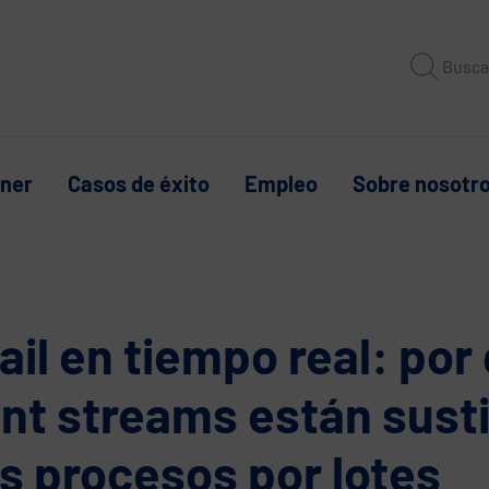
Busca
tner
Casos de éxito
Empleo
Sobre nosotr
ail en tiempo real: por
nt streams están sust
os procesos por lotes