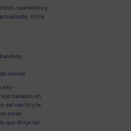
óricos, operativos y
actualizado. Entre
 abandono
del cliente
ello –
neys basados en
 del carrito y la
les están
te que dirige las