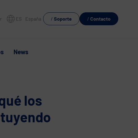
r
ES
España
Soporte
Contacto
os
News
 qué los
ituyendo