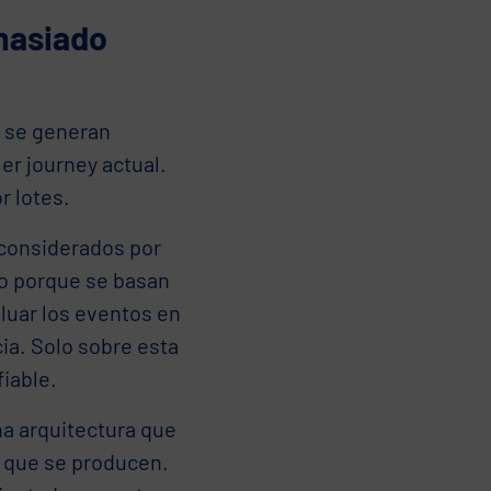
masiado
l
, se generan
r journey actual.
r lotes.
 considerados por
do porque se basan
luar los eventos en
ia. Solo sobre esta
iable.
na arquitectura que
n que se producen.