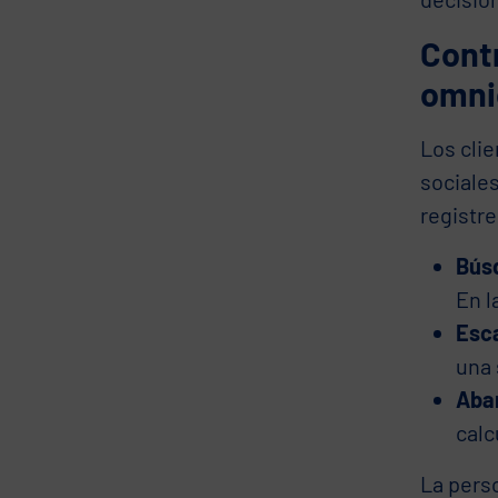
Cont
omni
Los clie
sociale
registre
Bús
En l
Esc
una 
Aba
calc
La pers