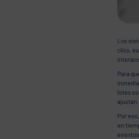
Los sist
clics, e
interacc
Para que
inmediat
lotes co
ajustan 
Por eso
en tiemp
eventos 