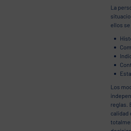
La perso
situacio
ellos se
Hist
Com
Indi
Cont
Esta
Los mod
indepen
reglas. 
calidad
totalmen
decision