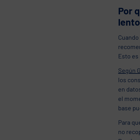
Por q
lento
Cuando 
recomen
Esto es
Según G
los con
en dato
el mome
base pu
Para que
no reco