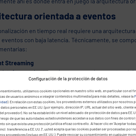
mente ahí es donde entra en juego la arquitectura or
itectura orientada a eventos
nalización en tiempo real requiere una arquitectura
 eventos con baja latencia. Técnicamente, se comp
entarias:
nt Streaming
plataformas de streaming procesan los eventos del r
Configuración de la protección de datos
segundos y garantizan que los datos de POS, tiendas
uen sin pérdidas.
nsentimiento, utilizamos cookies opcionales en nuestro sitio web, en particular con el fin
icas de usuarios anónimos e integrar contenidos multimedia (para más detalles, véase la
P
ión de contexto y estado
cidad
). En relación con estas cookies, los proveedores externos utilizados por nosotros 
motores de streaming enriquecen los eventos con s
datos personales en EE.UU. (por ejemplo, dirección IP, URL actual del sitio web, cliente 
del proveedor). No se ha establecido un nivel adecuado de protección de datos para EE.U
onibilidad, historial de usuario o información de fide
 riesgo de que las autoridades estadounidenses accedan a sus datos con fines de control 
to sin que exista una protección jurídica eficaz contra ello. Al hacer clic en "Aceptar todas
ienen los estados actualizados de forma continua.
incl. transferencia a EE.UU.)", usted acepta que las cookies puedan ser procesadas por n
 de decisiones (Decisioning Layer)
eros proveedores (incluso en EE.UU.). Puede revocar su consentimiento en cualquier mo