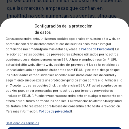
que las marcas y empresas que confían en
InnoFind no solo aumentan sus ventas, sino que
también crean un vínculo más profundo y
Configuración de la protección
duradero con su base de clientes al ofrecer una
de datos
experiencia de compra única adaptada a las
Con su consentimiento, utilizamos cookies opcionales en nuestro sitio web, en
particular con el fin de crear estadísticas de usuarios anónimos e integrar
necesidades y preferencias individuales de cada
contenidos multimedia (para más detalles, véase la
Política de Privacidad
). En
persona.
relación con estas cookies, los proveedores externos utilizados por nosotros
pueden procesar datos personales en EE.UU. (por ejemplo, dirección IP, URL
actual del sitio web, cliente web, cookies del proveedor). No se ha establecido
un nivel adecuado de protección de datos para EE.UU. y existe el riesgo de que
las autoridades estadounidenses accedan a sus datos con fines de control y
seguimiento sin que exista una protección jurídica eficaz contra ello. Al hacer clic
en "Aceptar todas las cookies (incl. transferencia a EE.UU.)", usted acepta que las
cookies puedan ser procesadas por nosotros y por terceros proveedores
(incluso en EE.UU.). Puede revocar su consentimiento en cualquier momento con
efecto para el futuro borrando las cookies. La revocación no afecta a la legalidad
del tratamiento realizado sobre la base del consentimiento hasta la revocación.
Para más información:
Política de privacidad
).
Gestionar los servicios