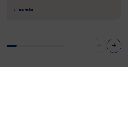
Lea más
For Europe’s digital Future.
With sovereign and