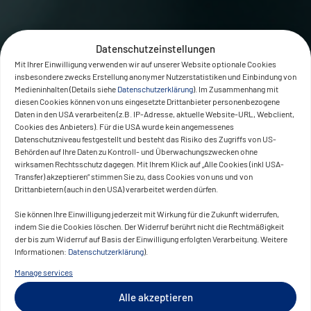
Datenschutzeinstellungen
Mit Ihrer Einwilligung verwenden wir auf unserer Website optionale Cookies
insbesondere zwecks Erstellung anonymer Nutzerstatistiken und Einbindung von
Medieninhalten (Details siehe
Datenschutzerklärung
). Im Zusammenhang mit
diesen Cookies können von uns eingesetzte Drittanbieter personenbezogene
Daten in den USA verarbeiten (z.B. IP-Adresse, aktuelle Website-URL, Webclient,
Cookies des Anbieters). Für die USA wurde kein angemessenes
Datenschutzniveau festgestellt und besteht das Risiko des Zugriffs von US-
Behörden auf Ihre Daten zu Kontroll- und Überwachungszwecken ohne
wirksamen Rechtsschutz dagegen. Mit Ihrem Klick auf „Alle Cookies (inkl USA-
Transfer) akzeptieren“ stimmen Sie zu, dass Cookies von uns und von
Drittanbietern (auch in den USA) verarbeitet werden dürfen.
Sie können Ihre Einwilligung jederzeit mit Wirkung für die Zukunft widerrufen,
indem Sie die Cookies löschen. Der Widerruf berührt nicht die Rechtmäßigkeit
der bis zum Widerruf auf Basis der Einwilligung erfolgten Verarbeitung. Weitere
Informationen:
Datenschutzerklärung
).
Manage services
Alle akzeptieren