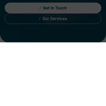
Get in Touch
Our Services
Intelligent Data
Science & AI Solutions
For automation,
analysis and smart