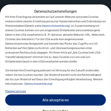
Datenschutzeinstellungen
Mit Ihrer Einwilligung verwenden wir auf unserer Website optionale Cookies
insbesondere zwecks Erstellung anonymer Nutzerstatistiken und Einbindung von
Medieninhalten (Details siehe
Datenschutzerklärung
). Im Zusammenhang mit
diesen Cookies können von uns eingesetzte Drittanbieter personenbezogene
Daten in den USA verarbeiten (z.B. IP-Adresse, aktuelle Website-URL, Webclient,
Cookies des Anbieters). Für die USA wurde kein angemessenes
Datenschutzniveau festgestellt und besteht das Risiko des Zugriffs von US-
Behörden auf Ihre Daten zu Kontroll- und Überwachungszwecken ohne
wirksamen Rechtsschutz dagegen. Mit Ihrem Klick auf „Alle Cookies (inkl USA-
Transfer) akzeptieren“ stimmen Sie zu, dass Cookies von uns und von
Drittanbietern (auch in den USA) verarbeitet werden dürfen.
Sie können Ihre Einwilligung jederzeit mit Wirkung für die Zukunft widerrufen,
indem Sie die Cookies löschen. Der Widerruf berührt nicht die Rechtmäßigkeit
der bis zum Widerruf auf Basis der Einwilligung erfolgten Verarbeitung. Weitere
Informationen:
Datenschutzerklärung
).
Manage services
Alle akzeptieren