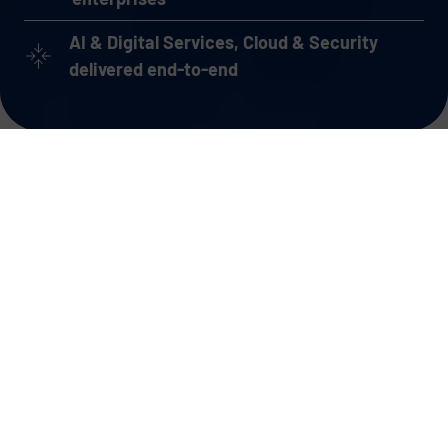
AI & Digital Services, Cloud & Security
delivered end-to-end
Solve your digital
challenges.
With a strong IT
partner.
The pressure to leverage data intelligently, secure
systems, and automate processes is growing –
across organizations of all sizes.