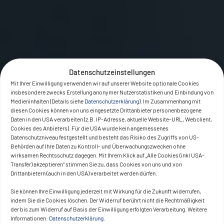
Datenschutzeinstellungen
Mit Ihrer Einwilligung verwenden wir auf unserer Website optionale Cookies
insbesondere zwecks Erstellung anonymer Nutzerstatistiken und Einbindung von
Medieninhalten (Details siehe
Datenschutzerklärung
). Im Zusammenhang mit
diesen Cookies können von uns eingesetzte Drittanbieter personenbezogene
Daten in den USA verarbeiten (z.B. IP-Adresse, aktuelle Website-URL, Webclient,
Cookies des Anbieters). Für die USA wurde kein angemessenes
Datenschutzniveau festgestellt und besteht das Risiko des Zugriffs von US-
Behörden auf Ihre Daten zu Kontroll- und Überwachungszwecken ohne
wirksamen Rechtsschutz dagegen. Mit Ihrem Klick auf „Alle Cookies (inkl USA-
Transfer) akzeptieren“ stimmen Sie zu, dass Cookies von uns und von
Drittanbietern (auch in den USA) verarbeitet werden dürfen.
Sie können Ihre Einwilligung jederzeit mit Wirkung für die Zukunft widerrufen,
indem Sie die Cookies löschen. Der Widerruf berührt nicht die Rechtmäßigkeit
der bis zum Widerruf auf Basis der Einwilligung erfolgten Verarbeitung. Weitere
Informationen:
Datenschutzerklärung
.