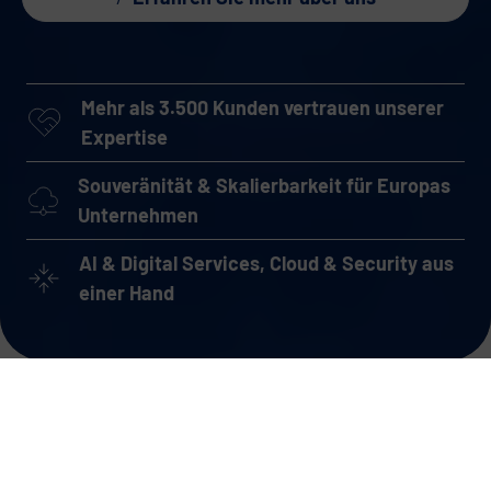
Mehr als 3.500 Kunden vertrauen unserer
Expertise
Souveränität & Skalierbarkeit für Europas
Unternehmen
AI & Digital Services, Cloud & Security aus
einer Hand
Lösen Sie Ihre
digitalen