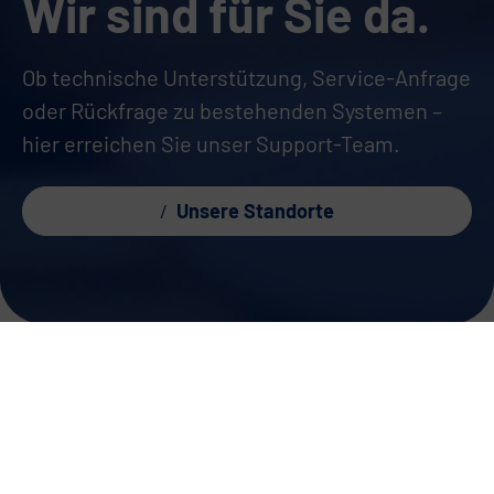
Wir sind für Sie da.
Ob technische Unterstützung, Service-Anfrage
oder Rückfrage zu bestehenden Systemen –
hier erreichen Sie unser Support-Team.
Unsere Standorte
Unsere Standorte.