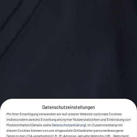
Datenschutzeinstellungen
Mit Ihrer Einwilligung verwenden wir auf unserer Website optionale Cookies
insbesondere zwecks Erstellung anonymer Nutzerstatistiken und Einbindung von
Medieninhalten (Details siehe
Datenschutzerklärung
). Im Zusammenhang mit
diesen Cookies können von uns eingesetzte Drittanbieter personenbezogene
Daten in den USA verarbeiten (z.B. IP-Adresse, aktuelle Website-URL, Webclient,