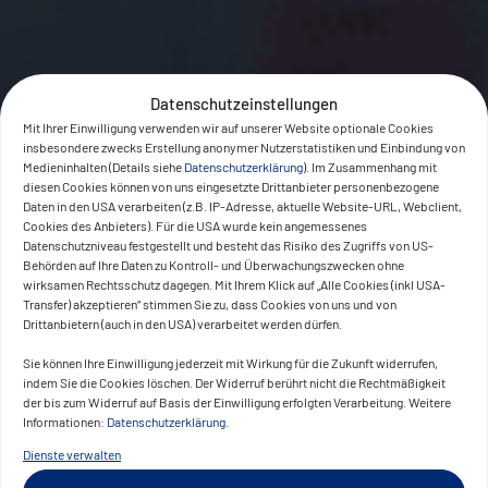
Datenschutzeinstellungen
Mit Ihrer Einwilligung verwenden wir auf unserer Website optionale Cookies
insbesondere zwecks Erstellung anonymer Nutzerstatistiken und Einbindung von
Medieninhalten (Details siehe
Datenschutzerklärung
). Im Zusammenhang mit
diesen Cookies können von uns eingesetzte Drittanbieter personenbezogene
Daten in den USA verarbeiten (z.B. IP-Adresse, aktuelle Website-URL, Webclient,
Cookies des Anbieters). Für die USA wurde kein angemessenes
Datenschutzniveau festgestellt und besteht das Risiko des Zugriffs von US-
Behörden auf Ihre Daten zu Kontroll- und Überwachungszwecken ohne
wirksamen Rechtsschutz dagegen. Mit Ihrem Klick auf „Alle Cookies (inkl USA-
Transfer) akzeptieren“ stimmen Sie zu, dass Cookies von uns und von
Drittanbietern (auch in den USA) verarbeitet werden dürfen.
Sie können Ihre Einwilligung jederzeit mit Wirkung für die Zukunft widerrufen,
indem Sie die Cookies löschen. Der Widerruf berührt nicht die Rechtmäßigkeit
der bis zum Widerruf auf Basis der Einwilligung erfolgten Verarbeitung. Weitere
Informationen:
Datenschutzerklärung
.
Dienste verwalten