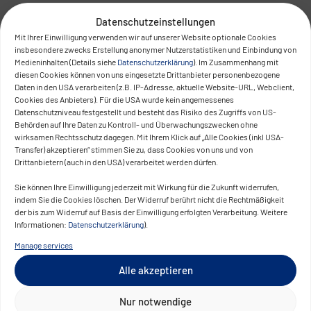
Datenschutzeinstellungen
Mit Ihrer Einwilligung verwenden wir auf unserer Website optionale Cookies
insbesondere zwecks Erstellung anonymer Nutzerstatistiken und Einbindung von
Medieninhalten (Details siehe
Datenschutzerklärung
). Im Zusammenhang mit
diesen Cookies können von uns eingesetzte Drittanbieter personenbezogene
Daten in den USA verarbeiten (z.B. IP-Adresse, aktuelle Website-URL, Webclient,
Cookies des Anbieters). Für die USA wurde kein angemessenes
Datenschutzniveau festgestellt und besteht das Risiko des Zugriffs von US-
Behörden auf Ihre Daten zu Kontroll- und Überwachungszwecken ohne
wirksamen Rechtsschutz dagegen. Mit Ihrem Klick auf „Alle Cookies (inkl USA-
Transfer) akzeptieren“ stimmen Sie zu, dass Cookies von uns und von
Drittanbietern (auch in den USA) verarbeitet werden dürfen.
Sie können Ihre Einwilligung jederzeit mit Wirkung für die Zukunft widerrufen,
indem Sie die Cookies löschen. Der Widerruf berührt nicht die Rechtmäßigkeit
der bis zum Widerruf auf Basis der Einwilligung erfolgten Verarbeitung. Weitere
Informationen:
Datenschutzerklärung
).
Manage services
Alle akzeptieren
Nur notwendige