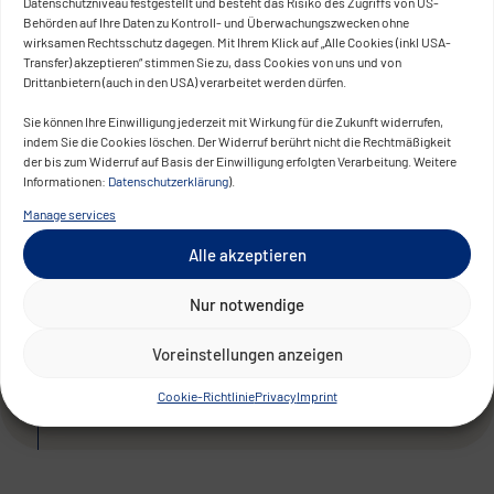
Datenschutzniveau festgestellt und besteht das Risiko des Zugriffs von US-
improvement in service delivery: client
Behörden auf Ihre Daten zu Kontroll- und Überwachungszwecken ohne
wirksamen Rechtsschutz dagegen. Mit Ihrem Klick auf „Alle Cookies (inkl USA-
onboarding that used to take days now
Transfer) akzeptieren“ stimmen Sie zu, dass Cookies von uns und von
takes minutes.
Drittanbietern (auch in den USA) verarbeitet werden dürfen.
Customers can access the software from
Sie können Ihre Einwilligung jederzeit mit Wirkung für die Zukunft widerrufen,
indem Sie die Cookies löschen. Der Widerruf berührt nicht die Rechtmäßigkeit
any modern device, increasing accessibility
der bis zum Widerruf auf Basis der Einwilligung erfolgten Verarbeitung. Weitere
and flexibility. Internal IT effort was
Informationen:
Datenschutzerklärung
).
significantly reduced thanks to automation,
Manage services
while the SaaS model allowed Infoniqa to
Alle akzeptieren
generate recurring revenue streams
without operating its own infrastructure.
Nur notwendige
Voreinstellungen anzeigen
Cookie-Richtlinie
Privacy
Imprint