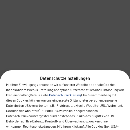
Datenschutzeinstellungen
Mit Ihrer Einwilligung verwenden wir auf unserer Website optionale Cookies
insbesondere zwecks Erstellung anonymer Nutzerstatistiken und Einbindung von
Medieninhalten (Details siehe
Datenschutzerklärung
). Im Zusammenhang mit
diesen Cookies können von uns eingesetzte Drittanbieter personenbezogene
Daten in den USA verarbeiten (z.B. IP-Adresse, aktuelle Website-URL, Webclient,
Cookies des Anbieters). Für die USA wurde kein angemessenes
Datenschutzniveau festgestellt und besteht das Risiko des Zugriffs von US-
Behörden auf Ihre Daten zu Kontroll- und Überwachungszwecken ohne
wirksamen Rechtsschutz dagegen. Mit Ihrem Klick auf „Alle Cookies (inkl USA-