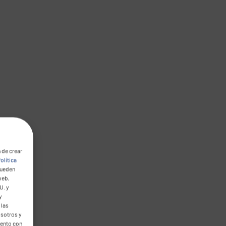
 de crear
olítica
pueden
web,
U. y
y
 las
osotros y
mento con