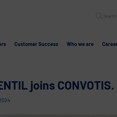
Search
ers
Customer Success
Who we are
Caree
NTIL joins CONVOTIS.
 2024