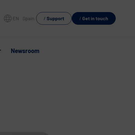
EN
Spain
Support
Get in touch
r
Newsroom