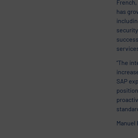
French,
has grow
includi
securit
success
services
“The in
increas
SAP exp
position
proactiv
standar
Manuel 