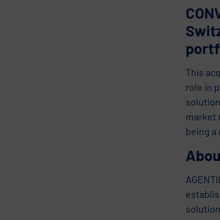
CONVO
Switz
portf
This ac
role in 
solutio
market 
being a 
Abou
AGENTIL,
establis
solution