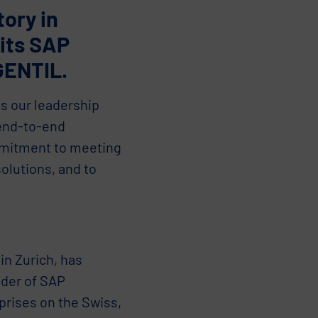
ory in
 its SAP
GENTIL.
s our leadership
 end-to-end
ommitment to meeting
olutions, and to
in Zurich, has
ider of SAP
prises on the Swiss,