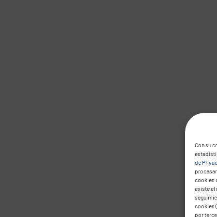
Con su co
estadíst
de Priva
procesar 
cookies 
existe el
seguimien
cookies (
por terc