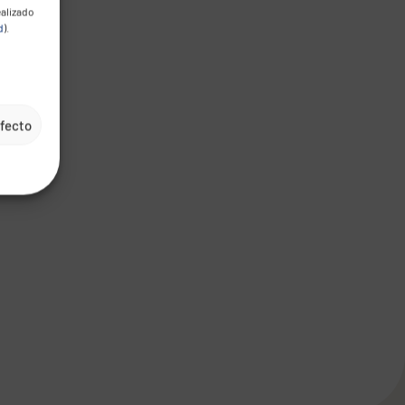
ealizado
d
).
efecto