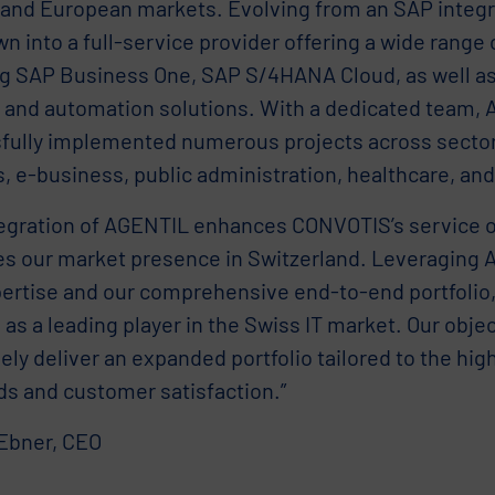
 and European markets. Evolving from an SAP integ
n into a full-service provider offering a wide range 
ng SAP Business One, SAP S/4HANA Cloud, as well a
y and automation solutions. With a dedicated team,
fully implemented numerous projects across sectors
, e-business, public administration, healthcare, and 
tegration of AGENTIL enhances CONVOTIS’s service o
es our market presence in Switzerland. Leveraging 
ertise and our comprehensive end-to-end portfolio, 
 as a leading player in the Swiss IT market. Our objec
ely deliver an expanded portfolio tailored to the h
ds and customer satisfaction.”
Ebner, CEO