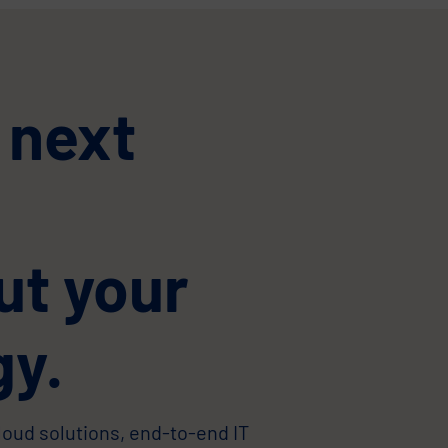
 next
ut your
gy.
cloud solutions, end-to-end IT