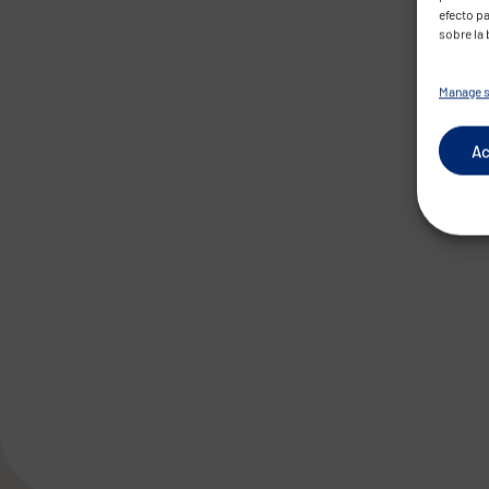
efecto pa
sobre la
Manage s
Ac