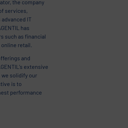
rator, the company
of services,
s advanced IT
 AGENTIL has
 such as financial
online retail.
fferings and
AGENTIL’s extensive
we solidify our
tive is to
ighest performance