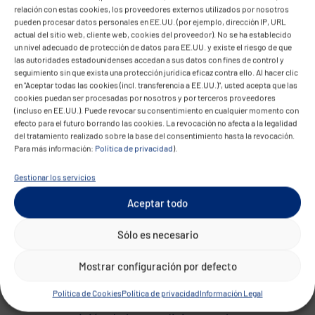
relación con estas cookies, los proveedores externos utilizados por nosotros
federales.
pueden procesar datos personales en EE.UU. (por ejemplo, dirección IP, URL
Comercio minorista y electrónico
actual del sitio web, cliente web, cookies del proveedor). No se ha establecido
un nivel adecuado de protección de datos para EE.UU. y existe el riesgo de que
Las API conectan plataformas con sistemas
las autoridades estadounidenses accedan a sus datos con fines de control y
de pago, motores de recomendación,
seguimiento sin que exista una protección jurídica eficaz contra ello. Al hacer clic
en "Aceptar todas las cookies (incl. transferencia a EE.UU.)", usted acepta que las
programas de fidelización y logística.
cookies puedan ser procesadas por nosotros y por terceros proveedores
Permiten la personalización en tiempo real, la
(incluso en EE.UU.). Puede revocar su consentimiento en cualquier momento con
efecto para el futuro borrando las cookies. La revocación no afecta a la legalidad
lógica unificada de precios y existencias, y las
del tratamiento realizado sobre la base del consentimiento hasta la revocación.
integraciones móviles/omnicanal escalables,
Para más información:
Política de privacidad
).
clave para las experiencias modernas de los
Gestionar los servicios
clientes.
Fabricación e industria
Aceptar todo
En los entornos de producción conectados,
Sólo es necesario
las API controlan los flujos de datos entre
máquinas, sensores y plataformas en la nube.
Mostrar configuración por defecto
Ya se trate de REST, MQTT o transmisión en
Política de Cookies
Política de privacidad
Información Legal
tiempo real: las API estándar permiten la