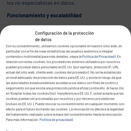
los no especialistas en datos.
Funcionamiento y escalabilidad
Muchas iniciativas de IA fracasan tras su
Configuración de la protección
lanzamiento: Sin una supervisión de extremo a
de datos
extremo, modelos de propiedad clara y
Con su consentimiento, utilizamos cookies opcionales en nuestro sitio web, en
reentrenamiento automatizado, los modelos
particular con el fin de crear estadísticas de usuarios anónimos e integrar
contenidos multimedia (para más detalles, véase la
Política de Privacidad
). En
pierden precisión y confianza. Las estructuras
relación con estas cookies, los proveedores externos utilizados por nosotros
MLOps con control de versiones, detección de
pueden procesar datos personales en EE.UU. (por ejemplo, dirección IP, URL
actual del sitio web, cliente web, cookies del proveedor). No se ha establecido
desviaciones, funcionalidad de reversión y
un nivel adecuado de protección de datos para EE.UU. y existe el riesgo de que
comprobaciones de cumplimiento son esenciales
las autoridades estadounidenses accedan a sus datos con fines de control y
seguimiento sin que exista una protección jurídica eficaz contra ello. Al hacer clic
para unas operaciones escalables y a prueba de
en "Aceptar todas las cookies (incl. transferencia a EE.UU.)", usted acepta que las
auditorías.
cookies puedan ser procesadas por nosotros y por terceros proveedores
(incluso en EE.UU.). Puede revocar su consentimiento en cualquier momento con
efecto para el futuro borrando las cookies. La revocación no afecta a la legalidad
Aplicación práctica
del tratamiento realizado sobre la base del consentimiento hasta la revocación.
Para más información:
Política de privacidad
).
A diferencia de las herramientas de IA