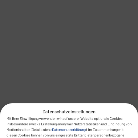
Datenschutzeinstellungen
Mit Ihrer Einwilligung verwenden wir auf unserer Website optionale Cookies
insbesondere zwecks Erstellung anonymer Nutzerstatistiken und Einbindung von
Medieninhalten (Details siehe
Datenschutzerklärung
). Im Zusammenhang mit
diesen Cookies können von uns eingesetzte Drittanbieter personenbezogene