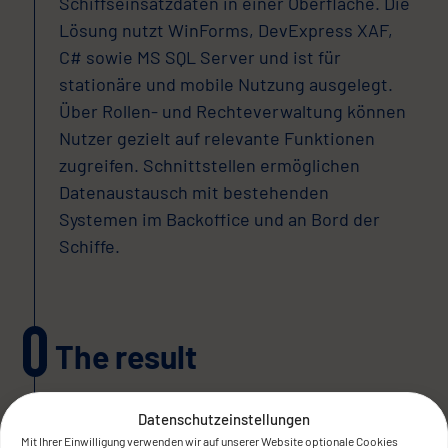
Schiffseinsatzdaten in einer Oberfläche. Die
Lösung nutzt WinForms, DevExpress XAF,
C# sowie MS SQL Server und ist für
stationäre und mobile Nutzung ausgelegt.
Über Rollen- und Rechteverwaltung können
Nutzer gezielt auf relevante Funktionen
zugreifen. Schnittstellen ermöglichen
Datenaustausch mit bestehenden
Systemen im Backoffice und an Bord der
Schiffe.
The result
Datenschutzeinstellungen
Mit Ihrer Einwilligung verwenden wir auf unserer Website optionale Cookies