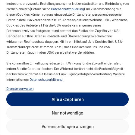
insbesondere zwecks Erstellung anonymer Nutzerstatistiken und Einbindung von
Medieninhalten (Details siehe
Datenschutzerklärung
). Im Zusammenhang mit
diesen Cookies können von uns eingesetzte Drittanbieter personenbezogene
Daten in den USA verarbeiten (z.B. IP-Adresse, aktuelle Website-URL, Webclient,
Cookies des Anbieters). Für die USA wurde kein angemessenes
Das Reederei Management System (RMS)
Datenschutzniveau festgestellt und besteht das Risiko des Zugriffs von US-
vereinfacht betriebliche Abläufe
Behörden auf Ihre Daten zu Kontroll- und Überwachungszwecken ohne
wirksamen Rechtsschutz dagegen. Mit Ihrem Klick auf „Alle Cookies (inkl USA-
signifikant.
Transfer) akzeptieren“ stimmen Sie zu, dass Cookies von uns und von
Drittanbietern (auch in den USA) verarbeitet werden dürfen.
Planung, Koordination und Kommunikation
Sie können Ihre Einwilligung jederzeit mit Wirkung für die Zukunft widerrufen,
erfolgen zentral über eine Oberfläche. Die
indem Sie die Cookies löschen. Der Widerruf berührt nicht die Rechtmäßigkeit
Lösung steigert die Transparenz in der
der bis zum Widerruf auf Basis der Einwilligung erfolgten Verarbeitung. Weitere
Informationen:
Datenschutzerklärung
.
Disposition, reduziert manuelle
Abstimmungen und verbessert die
Dienste verwalten
Reaktionsgeschwindigkeit bei kurzfristigen
Alle akzeptieren
Änderungen. Gleichzeitig ermöglicht das
System eine effizientere Nutzung von
Nur notwendige
Personal- und Flottenressourcen – sowohl
Voreinstellungen anzeigen
im Tagesgeschäft als auch in der