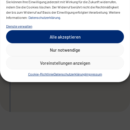
Kunden finden Produkte schnell, navigieren
Sie können Ihre Einwilligung jederzeit mit Wirkung für die Zukunft widerrufen,
indem Sie die Cookies löschen. Der Widerruf berührt nicht die Rechtmäßigkeit
intuitiv und bestellen komfortabel – auch
der bis zum Widerruf auf Basis der Einwilligung erfolgten Verarbeitung. Weitere
mobil. Die interne Pflege ist durch
Informationen:
Datenschutzerklärung
.
strukturierte Abläufe und CMS-Funktionen
Dienste verwalten
effizient möglich. Die Plattform stärkt die
Alle akzeptieren
Markenpräsenz, erweitert den Kundenkreis
und bietet einen nachhaltigen digitalen
Nur notwendige
Vertriebskanal für das traditionsreiche
Voreinstellungen anzeigen
Unternehmen – inklusive
Zukunftsperspektive.
Cookie-Richtlinie
Datenschutzerklärung
Impressum