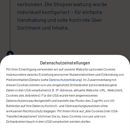
verbunden. Die Shopverwaltung wurde
individuell konfiguriert – für einfache
Handhabung und volle Kontrolle über
Sortiment und Inhalte.
The result
Datenschutzeinstellungen
Mit Ihrer Einwilligung verwenden wir auf unserer Website optionale Cookies
insbesondere zwecks Erstellung anonymer Nutzerstatistiken und Einbindung von
Medieninhalten (Details siehe
Datenschutzerklärung
). Im Zusammenhang mit
diesen Cookies können von uns eingesetzte Drittanbieter personenbezogene
Daten in den USA verarbeiten (z.B. IP-Adresse, aktuelle Website-URL, Webclient,
Cookies des Anbieters). Für die USA wurde kein angemessenes
Datenschutzniveau festgestellt und besteht das Risiko des Zugriffs von US-
Behörden auf Ihre Daten zu Kontroll- und Überwachungszwecken ohne
wirksamen Rechtsschutz dagegen. Mit Ihrem Klick auf „Alle Cookies (inkl USA-
Mit dem neuen Webshop konnte Alpenbeef
Transfer) akzeptieren“ stimmen Sie zu, dass Cookies von uns und von
den digitalen Absatz deutlich steigern.
Drittanbietern (auch in den USA) verarbeitet werden dürfen.