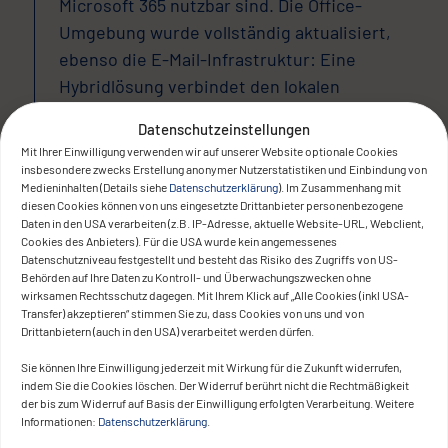
Microsoft 365 nutzbar sind. Die Office-
Umgebung wurde vollständig aktualisiert,
ebenso die E-Mail-Infrastruktur: Eine
Hybridlösung verbindet den lokalen
Exchange 2016 mit Exchange Online.
Datenschutzeinstellungen
Mit Ihrer Einwilligung verwenden wir auf unserer Website optionale Cookies
insbesondere zwecks Erstellung anonymer Nutzerstatistiken und Einbindung von
Medieninhalten (Details siehe
Datenschutzerklärung
). Im Zusammenhang mit
diesen Cookies können von uns eingesetzte Drittanbieter personenbezogene
The result
Daten in den USA verarbeiten (z.B. IP-Adresse, aktuelle Website-URL, Webclient,
Cookies des Anbieters). Für die USA wurde kein angemessenes
Datenschutzniveau festgestellt und besteht das Risiko des Zugriffs von US-
Behörden auf Ihre Daten zu Kontroll- und Überwachungszwecken ohne
wirksamen Rechtsschutz dagegen. Mit Ihrem Klick auf „Alle Cookies (inkl USA-
Transfer) akzeptieren“ stimmen Sie zu, dass Cookies von uns und von
Drittanbietern (auch in den USA) verarbeitet werden dürfen.
Sie können Ihre Einwilligung jederzeit mit Wirkung für die Zukunft widerrufen,
indem Sie die Cookies löschen. Der Widerruf berührt nicht die Rechtmäßigkeit
Die moderne Infrastruktur bietet
der bis zum Widerruf auf Basis der Einwilligung erfolgten Verarbeitung. Weitere
Informationen:
Datenschutzerklärung
.
verbesserte Ausfallsicherheit, höhere