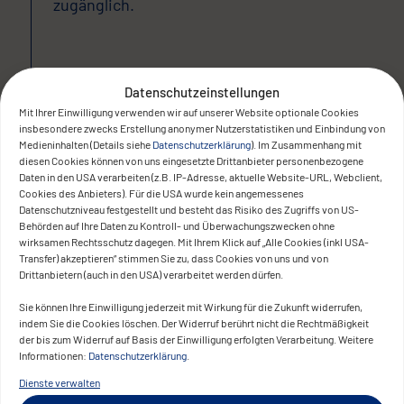
zugänglich.
Datenschutzeinstellungen
The result
Mit Ihrer Einwilligung verwenden wir auf unserer Website optionale Cookies
insbesondere zwecks Erstellung anonymer Nutzerstatistiken und Einbindung von
Medieninhalten (Details siehe
Datenschutzerklärung
). Im Zusammenhang mit
diesen Cookies können von uns eingesetzte Drittanbieter personenbezogene
Daten in den USA verarbeiten (z.B. IP-Adresse, aktuelle Website-URL, Webclient,
Cookies des Anbieters). Für die USA wurde kein angemessenes
Datenschutzniveau festgestellt und besteht das Risiko des Zugriffs von US-
Behörden auf Ihre Daten zu Kontroll- und Überwachungszwecken ohne
wirksamen Rechtsschutz dagegen. Mit Ihrem Klick auf „Alle Cookies (inkl USA-
Transfer) akzeptieren“ stimmen Sie zu, dass Cookies von uns und von
Der Städtebund DIE HANSE verfügt nun
Drittanbietern (auch in den USA) verarbeitet werden dürfen.
über eine leistungsfähige Plattform mit
Sie können Ihre Einwilligung jederzeit mit Wirkung für die Zukunft widerrufen,
barrierefreier Oberfläche,
indem Sie die Cookies löschen. Der Widerruf berührt nicht die Rechtmäßigkeit
sprachübergreifender Redaktionsfähigkeit
der bis zum Widerruf auf Basis der Einwilligung erfolgten Verarbeitung. Weitere
Informationen:
Datenschutzerklärung
.
und strukturierter Informationsdarstellung.
Dienste verwalten