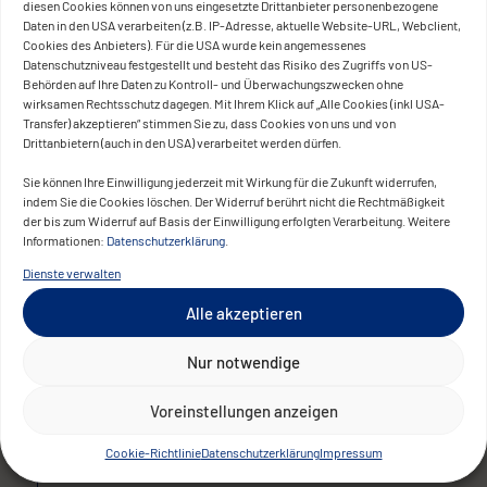
Die spezialisierten Lohnsachbearbeiter von
diesen Cookies können von uns eingesetzte Drittanbieter personenbezogene
Daten in den USA verarbeiten (z.B. IP-Adresse, aktuelle Website-URL, Webclient,
CONVOTIS arbeiten dabei direkt in der
Cookies des Anbieters). Für die USA wurde kein angemessenes
DATEV-Systemlandschaft der Kanzlei,
Datenschutzniveau festgestellt und besteht das Risiko des Zugriffs von US-
Behörden auf Ihre Daten zu Kontroll- und Überwachungszwecken ohne
sodass Prozesse ohne Medienbrüche, mit
wirksamen Rechtsschutz dagegen. Mit Ihrem Klick auf „Alle Cookies (inkl USA-
voller Transparenz und unter Einhaltung
Transfer) akzeptieren“ stimmen Sie zu, dass Cookies von uns und von
Drittanbietern (auch in den USA) verarbeitet werden dürfen.
aller Compliance-Anforderungen ablaufen.
Sie können Ihre Einwilligung jederzeit mit Wirkung für die Zukunft widerrufen,
Durch eine enge Abstimmung zwischen
indem Sie die Cookies löschen. Der Widerruf berührt nicht die Rechtmäßigkeit
dem Kanzleiteam und den Experten von
der bis zum Widerruf auf Basis der Einwilligung erfolgten Verarbeitung. Weitere
Informationen:
Datenschutzerklärung
.
CONVOTIS wurde eine nahtlose Integration
Dienste verwalten
realisiert. Die Lösung ist vollständig
skalierbar und ermöglicht es der Kanzlei,
Alle akzeptieren
flexibel auf Mandantenwachstum zu
Nur notwendige
reagieren, ohne interne Strukturen
verändern zu müssen.
Voreinstellungen anzeigen
Cookie-Richtlinie
Datenschutzerklärung
Impressum