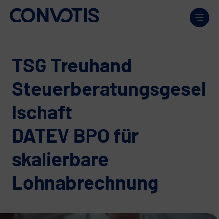
Weiter zum Inhalt
Men
TSG Treuhand
Steuerberatungsgesel
lschaft
DATEV BPO für
skalierbare
Lohnabrechnung