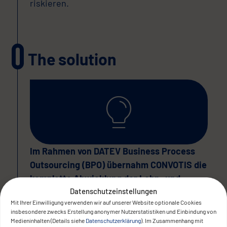
riskieren.
The solution
Im Rahmen von DATEV Business Process
Outsourcing (BPO) übernahm CONVOTIS die
komplette Abwicklung der Lohn- und
Gehaltsabrechnung für die Mandanten von
Datenschutzeinstellungen
Mit Ihrer Einwilligung verwenden wir auf unserer Website optionale Cookies
TSG Treuhand.
insbesondere zwecks Erstellung anonymer Nutzerstatistiken und Einbindung von
Medieninhalten (Details siehe
Datenschutzerklärung
). Im Zusammenhang mit