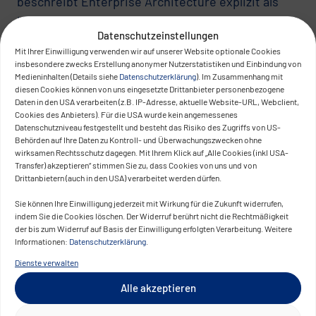
beschreibt Enterprise Architecture explizit als
Hebel, um technologische Entscheidungen
Datenschutzeinstellungen
konsistent mit Business-Zielen,
Mit Ihrer Einwilligung verwenden wir auf unserer Website optionale Cookies
Betriebsmodellen und Governance zu verzahnen.
insbesondere zwecks Erstellung anonymer Nutzerstatistiken und Einbindung von
Plattformarchitekturen, die diese Rolle
Medieninhalten (Details siehe
Datenschutzerklärung
). Im Zusammenhang mit
diesen Cookies können von uns eingesetzte Drittanbieter personenbezogene
übernehmen, reduzieren strukturelle Komplexität
Daten in den USA verarbeiten (z.B. IP-Adresse, aktuelle Website-URL, Webclient,
und erhöhen die Umsetzungsgeschwindigkeit
Cookies des Anbieters). Für die USA wurde kein angemessenes
Datenschutzniveau festgestellt und besteht das Risiko des Zugriffs von US-
digitaler Initiativen.
Behörden auf Ihre Daten zu Kontroll- und Überwachungszwecken ohne
wirksamen Rechtsschutz dagegen. Mit Ihrem Klick auf „Alle Cookies (inkl USA-
In Branchen wie Finance, Healthcare oder Public
Transfer) akzeptieren“ stimmen Sie zu, dass Cookies von uns und von
Drittanbietern (auch in den USA) verarbeitet werden dürfen.
Sector bilden Plattformen die technische
Voraussetzung für digitale Services unter klaren
Sie können Ihre Einwilligung jederzeit mit Wirkung für die Zukunft widerrufen,
indem Sie die Cookies löschen. Der Widerruf berührt nicht die Rechtmäßigkeit
Compliance- und Sicherheitsvorgaben.
der bis zum Widerruf auf Basis der Einwilligung erfolgten Verarbeitung. Weitere
Kundenportale, IoT-Anwendungen oder
Informationen:
Datenschutzerklärung
.
Omnichannel-Szenarien lassen sich nur dann
Dienste verwalten
nachhaltig betreiben, wenn Skalierung,
Alle akzeptieren
Zugriffskontrolle und Datenverarbeitung