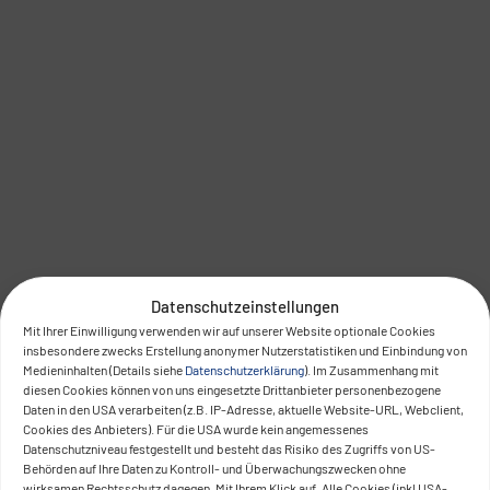
Datenschutzeinstellungen
Mit Ihrer Einwilligung verwenden wir auf unserer Website optionale Cookies
insbesondere zwecks Erstellung anonymer Nutzerstatistiken und Einbindung von
Medieninhalten (Details siehe
Datenschutzerklärung
). Im Zusammenhang mit
diesen Cookies können von uns eingesetzte Drittanbieter personenbezogene
Daten in den USA verarbeiten (z.B. IP-Adresse, aktuelle Website-URL, Webclient,
Cookies des Anbieters). Für die USA wurde kein angemessenes
Datenschutzniveau festgestellt und besteht das Risiko des Zugriffs von US-
Behörden auf Ihre Daten zu Kontroll- und Überwachungszwecken ohne
wirksamen Rechtsschutz dagegen. Mit Ihrem Klick auf „Alle Cookies (inkl USA-