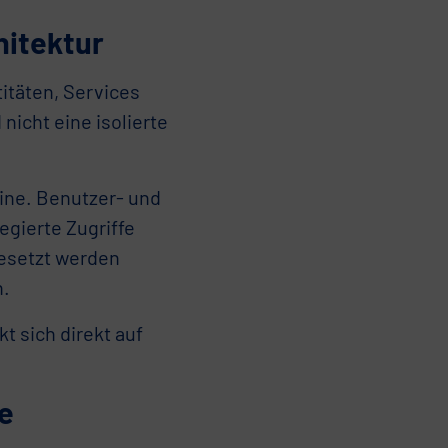
hitektur
titäten, Services
 nicht eine isolierte
ine. Benutzer- und
egierte Zugriffe
gesetzt werden
n.
t sich direkt auf
e