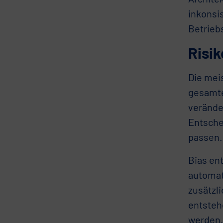
inkonsi
Betrieb
Risi
Die meis
gesamten
verände
Entsche
passen.
Bias ent
automat
zusätzli
entsteh
werden,