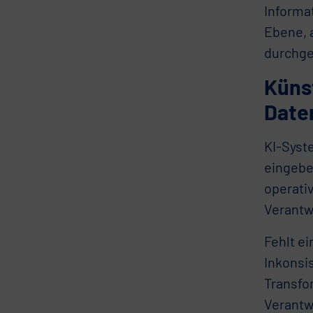
Informa
Ebene, 
durchge
Künst
Date
KI-Syst
eingebet
operati
Verantw
Fehlt e
Inkonsi
Transfo
Verantwo