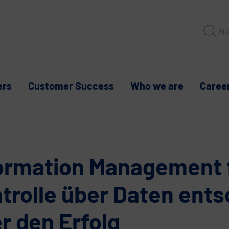
Su
ers
Customer Success
Who we are
Caree
ormation Management f
trolle über Daten ents
r den Erfolg