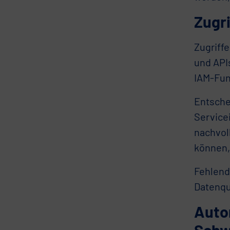
Zugri
Zugriffe
und APIs
IAM-Fun
Entsche
Service
nachvol
können,
Fehlende
Datenqu
Autom
Schw