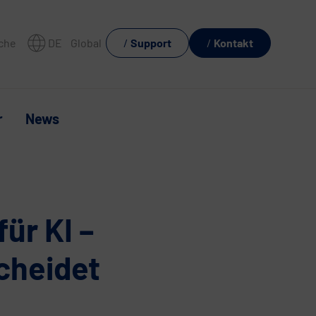
che
DE
Global
Support
Kontakt
r
News
ür KI –
cheidet