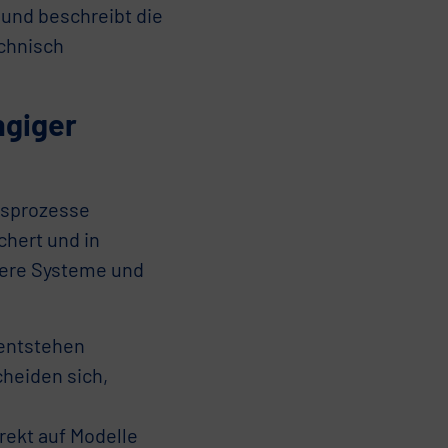
und beschreibt die
echnisch
ngiger
gsprozesse
chert und in
hrere Systeme und
 entstehen
heiden sich,
rekt auf Modelle