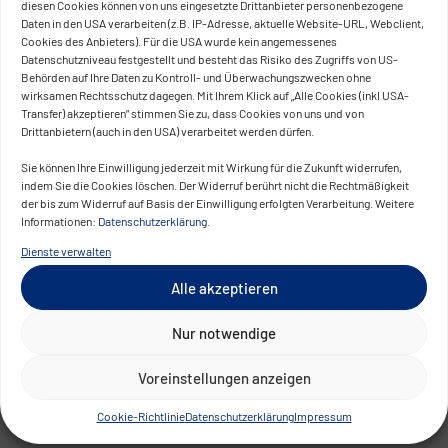
diesen Cookies können von uns eingesetzte Drittanbieter personenbezogene
skalierbaren, revisionssicheren Betrieb.
Daten in den USA verarbeiten (z.B. IP-Adresse, aktuelle Website-URL, Webclient,
Cookies des Anbieters). Für die USA wurde kein angemessenes
Technische Umsetzung in der
Datenschutzniveau festgestellt und besteht das Risiko des Zugriffs von US-
Behörden auf Ihre Daten zu Kontroll- und Überwachungszwecken ohne
Praxis
wirksamen Rechtsschutz dagegen. Mit Ihrem Klick auf „Alle Cookies (inkl USA-
Transfer) akzeptieren“ stimmen Sie zu, dass Cookies von uns und von
Drittanbietern (auch in den USA) verarbeitet werden dürfen.
Im Unterschied zu punktuellen KI-Tools oder
isolierten CRM-Suiten realisiert CONVOTIS
Sie können Ihre Einwilligung jederzeit mit Wirkung für die Zukunft widerrufen,
indem Sie die Cookies löschen. Der Widerruf berührt nicht die Rechtmäßigkeit
integrierte Lösungen, die Architektur, Betrieb
der bis zum Widerruf auf Basis der Einwilligung erfolgten Verarbeitung. Weitere
und regulatorische Anforderungen
Informationen:
Datenschutzerklärung
.
zusammenführen. Der Fokus liegt auf einer
Dienste verwalten
technischen und strategischen Umsetzung von KI
Alle akzeptieren
im CRM – von der Use-Case-Definition über die
Systemintegration bis hin zum skalierbaren
Nur notwendige
Betrieb.
Voreinstellungen anzeigen
Moderne Machine-Learning-Verfahren werden in
Cookie-Richtlinie
Datenschutzerklärung
Impressum
bestehende CRM- und CDP-Landschaften