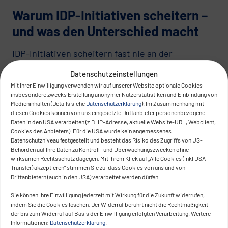
Warum IDP-Initiativen scheitern –
und was den Unterschied macht
IDP-Initiativen scheitern fast nie an der
Technologie. Sie scheitern, weil die Plattform
Datenschutzeinstellungen
nicht als Produkt geführt wird.
Mit Ihrer Einwilligung verwenden wir auf unserer Website optionale Cookies
insbesondere zwecks Erstellung anonymer Nutzerstatistiken und Einbindung von
Ein Entwicklerportal ohne standardisierte
Medieninhalten (Details siehe
Datenschutzerklärung
). Im Zusammenhang mit
diesen Cookies können von uns eingesetzte Drittanbieter personenbezogene
Bereitstellungslogik ist ein Dashboard. Eine
Daten in den USA verarbeiten (z.B. IP-Adresse, aktuelle Website-URL, Webclient,
Toolchain ohne Governance ist eine Sammlung
Cookies des Anbieters). Für die USA wurde kein angemessenes
Datenschutzniveau festgestellt und besteht das Risiko des Zugriffs von US-
technischer Einzelentscheidungen. Ein
Behörden auf Ihre Daten zu Kontroll- und Überwachungszwecken ohne
Plattformteam ohne Mandat wird zum internen
wirksamen Rechtsschutz dagegen. Mit Ihrem Klick auf „Alle Cookies (inkl USA-
Transfer) akzeptieren“ stimmen Sie zu, dass Cookies von uns und von
Dienstleister auf Zuruf — und vergrößert damit die
Drittanbietern (auch in den USA) verarbeitet werden dürfen.
operative Komplexität, statt sie zu reduzieren.
Sie können Ihre Einwilligung jederzeit mit Wirkung für die Zukunft widerrufen,
indem Sie die Cookies löschen. Der Widerruf berührt nicht die Rechtmäßigkeit
Fünf Prinzipien machen den Unterschied:
der bis zum Widerruf auf Basis der Einwilligung erfolgten Verarbeitung. Weitere
Informationen:
Datenschutzerklärung
.