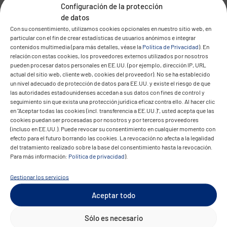
Archivado a prueba de auditorías,
Configuración de la protección
de datos
comercio conforme a las normas
Con su consentimiento, utilizamos cookies opcionales en nuestro sitio web, en
fiscales, a escala nacional e
particular con el fin de crear estadísticas de usuarios anónimos e integrar
contenidos multimedia (para más detalles, véase la
Política de Privacidad
). En
internacional.
relación con estas cookies, los proveedores externos utilizados por nosotros
pueden procesar datos personales en EE.UU. (por ejemplo, dirección IP, URL
actual del sitio web, cliente web, cookies del proveedor). No se ha establecido
un nivel adecuado de protección de datos para EE.UU. y existe el riesgo de que
las autoridades estadounidenses accedan a sus datos con fines de control y
Control e informes
seguimiento sin que exista una protección jurídica eficaz contra ello. Al hacer clic
en "Aceptar todas las cookies (incl. transferencia a EE.UU.)", usted acepta que las
Transparencia en tiempo real:
cookies puedan ser procesadas por nosotros y por terceros proveedores
(incluso en EE.UU.). Puede revocar su consentimiento en cualquier momento con
seguimiento del flujo de trabajo,
efecto para el futuro borrando las cookies. La revocación no afecta a la legalidad
del tratamiento realizado sobre la base del consentimiento hasta la revocación.
gestión de errores e informes
Para más información:
Política de privacidad
).
exportables para sus departamentos
Gestionar los servicios
especializados.
Aceptar todo
Sólo es necesario
Reducir los costes del