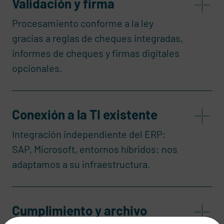
Validación y firma
Procesamiento conforme a la ley
gracias a reglas de cheques integradas,
informes de cheques y firmas digitales
opcionales.
Conexión a la TI existente
Integración independiente del ERP:
SAP, Microsoft, entornos híbridos: nos
adaptamos a su infraestructura.
Cumplimiento y archivo