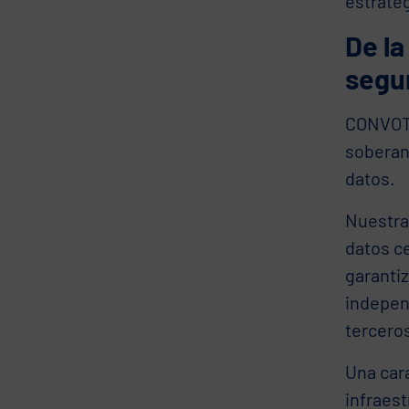
estratég
De la
segu
CONVOTI
soberan
datos.
Nuestra
datos c
garanti
indepen
terceros
Una cara
infraest