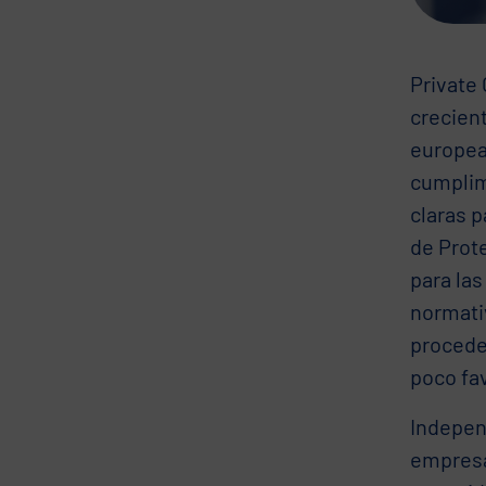
Private
crecien
europea
cumplim
claras 
de Prot
para las
normativ
procede
poco fa
Indepen
empresas