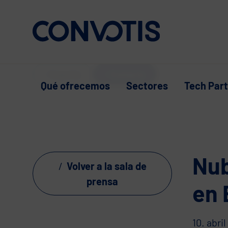
Skip to content
Soporte
Contacto
Qué ofrecemos
Sectores
Tech Par
Nub
Volver a la sala de
prensa
en 
10. abri