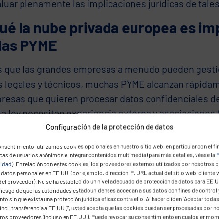
luar plenamente las implicaciones jurídicas de tales
ué la nube privada europea es im
 las PYME
s que las grandes empresas a menudo pueden gesti
os legales y técnicos, muchas PYME alcanzan rápidam
resas que quieren procesar datos confidenciales d
a ley necesitan experiencia externa y asociaciones f
lmente cuando tratan con proveedores de plataform
Configuración de la protección de datos
uras contractuales opacas.
nsentimiento, utilizamos cookies opcionales en nuestro sitio web, en particular con el fin
icas de usuarios anónimos e integrar contenidos multimedia (para más detalles, véase la
P
n análisis reciente de McKinsey
, el 95% de las emp
cidad
). En relación con estas cookies, los proveedores externos utilizados por nosotros 
datos personales en EE.UU. (por ejemplo, dirección IP, URL actual del sitio web, cliente 
ios tangibles en el uso de la nube. Sin embargo, mu
del proveedor). No se ha establecido un nivel adecuado de protección de datos para EE.U
 riesgo de que las autoridades estadounidenses accedan a sus datos con fines de control 
s beneficios aún se limitan a áreas de aplicación es
to sin que exista una protección jurídica eficaz contra ello. Al hacer clic en "Aceptar todas
n materializado a mayor escala. La protección de da
incl. transferencia a EE.UU.)", usted acepta que las cookies puedan ser procesadas por n
eros proveedores (incluso en EE.UU.). Puede revocar su consentimiento en cualquier mo