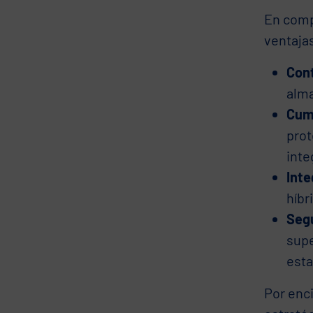
En compa
ventajas
Cont
alma
Cum
prot
inte
Inte
híbr
Segu
supe
esta
Por enc