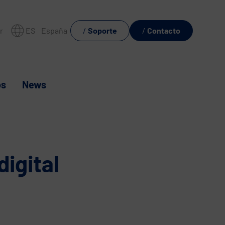
r
ES
España
Soporte
Contacto
os
News
igital