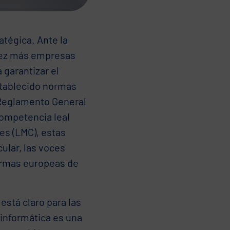
atégica. Ante la
 vez más empresas
 garantizar el
stablecido normas
l Reglamento General
competencia leal
les (LMC), estas
ular, las voces
ormas europeas de
stá claro para las
 informática es una