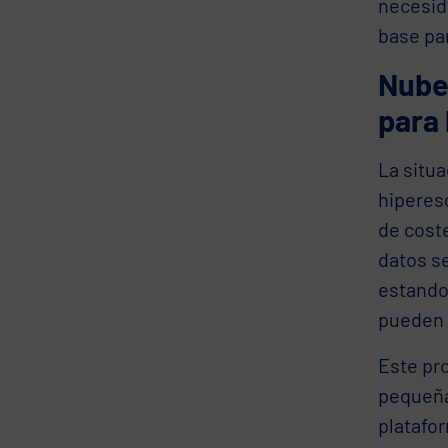
necesid
base pa
Nube 
para
La situa
hiperesc
de cost
datos s
estando
pueden 
Este pr
pequeña
platafo