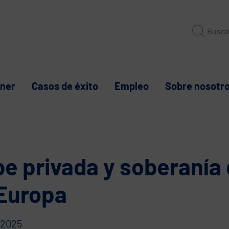
Busca
tner
Casos de éxito
Empleo
Sobre nosotr
e privada y soberanía d
Europa
l 2025