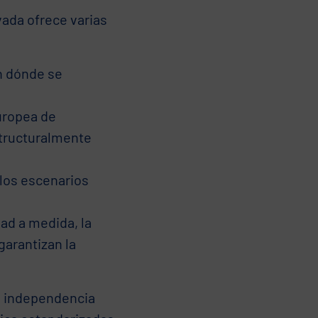
vada ofrece varias
n dónde se
uropea de
structuralmente
 los escenarios
ad a medida, la
garantizan la
a independencia