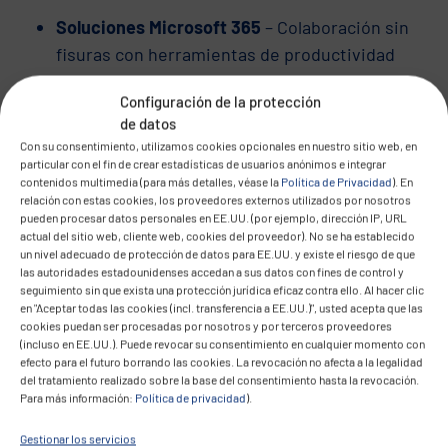
Soluciones Microsoft 365
– Colaboración sin
fisuras con herramientas de productividad
integradas.
Configuración de la protección
Azure Virtual Desktop (AVD)
– Acceso seguro
de datos
e independiente de la ubicación a
Con su consentimiento, utilizamos cookies opcionales en nuestro sitio web, en
aplicaciones críticas para el negocio.
particular con el fin de crear estadísticas de usuarios anónimos e integrar
contenidos multimedia (para más detalles, véase la
Política de Privacidad
). En
SharePoint para flujos de trabajo digitales
–
relación con estas cookies, los proveedores externos utilizados por nosotros
Gestión centralizada de documentos para una
pueden procesar datos personales en EE.UU. (por ejemplo, dirección IP, URL
actual del sitio web, cliente web, cookies del proveedor). No se ha establecido
colaboración estructurada.
un nivel adecuado de protección de datos para EE.UU. y existe el riesgo de que
Seguridad de TI integral
: protección frente a
las autoridades estadounidenses accedan a sus datos con fines de control y
seguimiento sin que exista una protección jurídica eficaz contra ello. Al hacer clic
ciberamenazas con seguridad de punto final,
en "Aceptar todas las cookies (incl. transferencia a EE.UU.)", usted acepta que las
Zero Trust, comunicación cifrada y gestión
cookies puedan ser procesadas por nosotros y por terceros proveedores
(incluso en EE.UU.). Puede revocar su consentimiento en cualquier momento con
centralizada de dispositivos a través de
efecto para el futuro borrando las cookies. La revocación no afecta a la legalidad
Microsoft Intune.
del tratamiento realizado sobre la base del consentimiento hasta la revocación.
Para más información:
Política de privacidad
).
Servicios de TI gestionados
: garantía de
estabilidad operativa, cumplimiento de
Gestionar los servicios