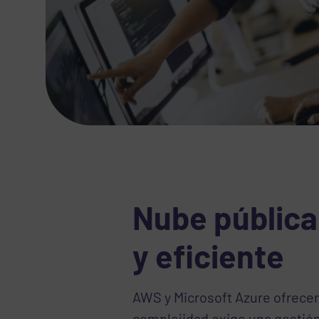
Nube pública
y eficiente
AWS y Microsoft Azure ofrecen
complejidad exige una gestión