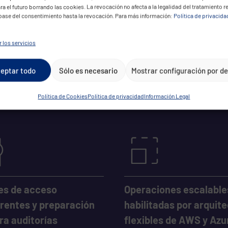
ra el futuro borrando las cookies. La revocación no afecta a la legalidad del tratamiento r
 base del consentimiento hasta la revocación. Para más información:
Política de privacida
ntajas concretas?
 los servicios
claras, funcionamient
eptar todo
Sólo es necesario
Mostrar configuración por d
Política de Cookies
Política de privacidad
Información Legal
es de acceso
Operaciones escalable
rentes y preparación
habilitadas por arquit
ra auditorías
flexibles de AWS y Azu