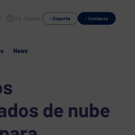
r
ES
España
Soporte
Contacto
os
News
os
ados de nube
 para