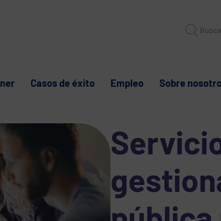
Busca
tner
Casos de éxito
Empleo
Sobre nosotr
Servici
gestion
pública