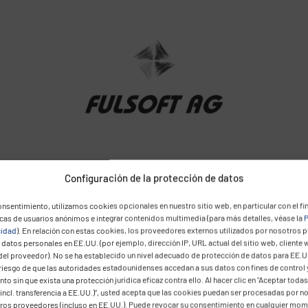
Configuración de la protección de datos
nsentimiento, utilizamos cookies opcionales en nuestro sitio web, en particular con el fin
icas de usuarios anónimos e integrar contenidos multimedia (para más detalles, véase la
P
cidad
). En relación con estas cookies, los proveedores externos utilizados por nosotros 
datos personales en EE.UU. (por ejemplo, dirección IP, URL actual del sitio web, cliente 
del proveedor). No se ha establecido un nivel adecuado de protección de datos para EE.U
 riesgo de que las autoridades estadounidenses accedan a sus datos con fines de control 
to sin que exista una protección jurídica eficaz contra ello. Al hacer clic en "Aceptar todas
incl. transferencia a EE.UU.)", usted acepta que las cookies puedan ser procesadas por n
eros proveedores (incluso en EE.UU.). Puede revocar su consentimiento en cualquier mo