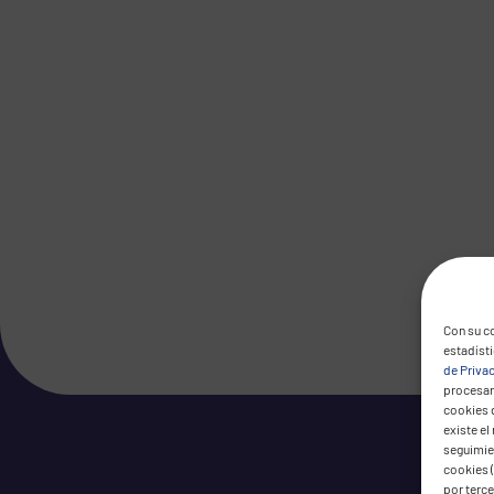
Con su co
estadíst
de Priva
procesar 
cookies 
existe el
seguimien
cookies (
por terc