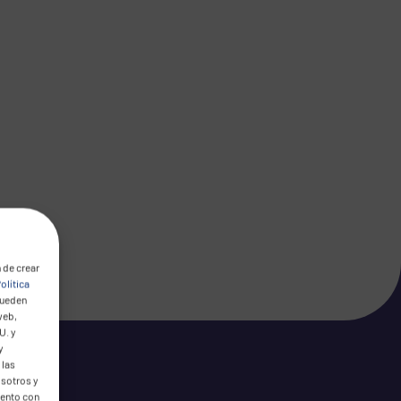
 de crear
olítica
pueden
web,
U. y
y
 las
osotros y
mento con