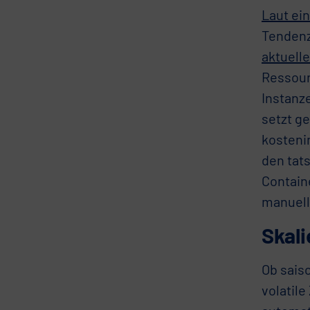
Laut ei
Tendenz
aktuell
Ressour
Instanz
setzt ge
kosteni
den tat
Contain
manuell
Skali
Ob sais
volatile