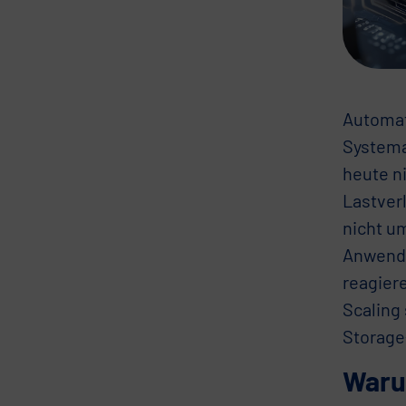
Automati
Systema
heute n
Lastver
nicht u
Anwendu
reagier
Scaling
Storage
Waru