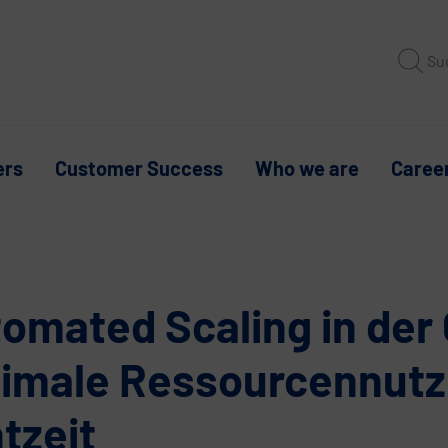
Su
ers
Customer Success
Who we are
Caree
omated Scaling in der 
imale Ressourcennutz
tzeit