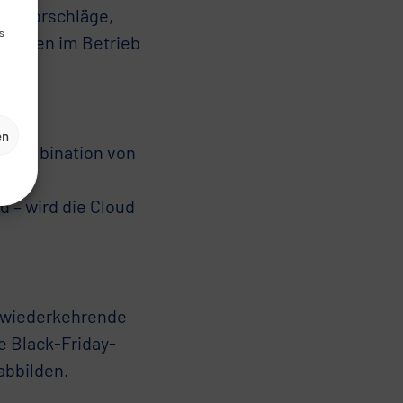
ngsvorschläge,
s
rhalten im Betrieb
en
e Kombination von
arer
 – wird die Cloud
 wiederkehrende
e Black-Friday-
abbilden.