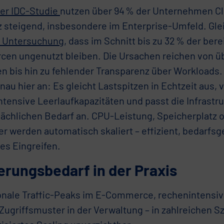
ner IDC-Studie
nutzen über 94 % der Unternehmen C
 steigend, insbesondere im Enterprise-Umfeld. Glei
e Untersuchung
, dass im Schnitt bis zu 32 % der ber
cen ungenutzt bleiben. Die Ursachen reichen von ü
en bis hin zu fehlender Transparenz über Workloads
nau hier an: Es gleicht Lastspitzen in Echtzeit aus, 
ntensive Leerlaufkapazitäten und passt die Infrastr
sächlichen Bedarf an. CPU-Leistung, Speicherplatz 
er werden automatisch skaliert – effizient, bedarfs
es Eingreifen.
erungsbedarf in der Praxis
onale Traffic-Peaks im E-Commerce, rechenintensiv
 Zugriffsmuster in der Verwaltung – in zahlreichen Sz