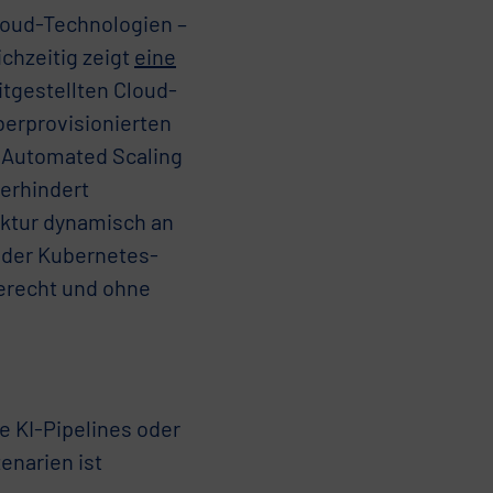
loud-Technologien –
chzeitig zeigt
eine
eitgestellten Cloud-
berprovisionierten
. Automated Scaling
verhindert
uktur dynamisch an
oder Kubernetes-
gerecht und ohne
e KI-Pipelines oder
enarien ist