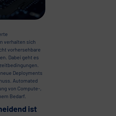
erte
 verhalten sich
icht vorhersehbare
sen. Dabei geht es
tzeitbedingungen.
r neue Deployments
 muss. Automated
sung von Compute-,
hem Bedarf.
eidend ist