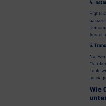
4. Inst
Rightsiz
passend
Demand-
Ausfalls
5. Tran
Nur wer 
Metriken
Tools w
aussage
Wie 
unte