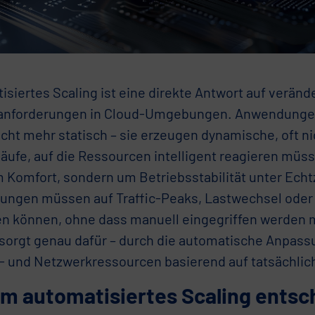
siertes Scaling ist eine direkte Antwort auf veränd
nforderungen in Cloud-Umgebungen. Anwendungen
icht mehr statisch – sie erzeugen dynamische, oft n
läufe, auf die Ressourcen intelligent reagieren müs
m Komfort, sondern um Betriebsstabilität unter Ech
ngen müssen auf Traffic-Peaks, Lastwechsel ode
en können, ohne dass manuell eingegriffen werden
 sorgt genau dafür – durch die automatische Anpas
- und Netzwerkressourcen basierend auf tatsächlic
m automatisiertes Scaling entsch