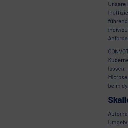
Unsere E
Ineffiz
führend
individ
Anforde
CONVOTIS
Kuberne
lassen 
Microse
beim d
Skal
Automat
Umgebun