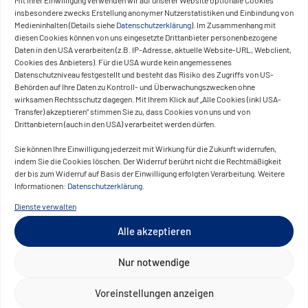
Unternehmen, die diesen Weg gehen, profitieren
insbesondere zwecks Erstellung anonymer Nutzerstatistiken und Einbindung von
Medieninhalten (Details siehe
Datenschutzerklärung
). Im Zusammenhang mit
von einer schnelleren Time-to-Market. Während
diesen Cookies können von uns eingesetzte Drittanbieter personenbezogene
klassische Plattformwechsel oft mit hohen
Daten in den USA verarbeiten (z.B. IP-Adresse, aktuelle Website-URL, Webclient,
Cookies des Anbieters). Für die USA wurde kein angemessenes
Investitionen und langen Entwicklungszyklen
Datenschutzniveau festgestellt und besteht das Risiko des Zugriffs von US-
verbunden sind, erlaubt Headless Commerce eine
Behörden auf Ihre Daten zu Kontroll- und Überwachungszwecken ohne
wirksamen Rechtsschutz dagegen. Mit Ihrem Klick auf „Alle Cookies (inkl USA-
schrittweise Einführung. Neue Features können
Transfer) akzeptieren“ stimmen Sie zu, dass Cookies von uns und von
getestet und optimiert werden, ohne das
Drittanbietern (auch in den USA) verarbeitet werden dürfen.
gesamte System umzustellen.
Sie können Ihre Einwilligung jederzeit mit Wirkung für die Zukunft widerrufen,
indem Sie die Cookies löschen. Der Widerruf berührt nicht die Rechtmäßigkeit
Wie CONVOTIS Sie unterstützt
der bis zum Widerruf auf Basis der Einwilligung erfolgten Verarbeitung. Weitere
Informationen:
Datenschutzerklärung
.
Als erfahrener IT-Partner unterstützt CONVOTIS
Dienste verwalten
Unternehmen bei der erfolgreichen Umsetzung
Alle akzeptieren
von Headless Commerce und der Entwicklung
flexibler, leistungsstarker E-Commerce-
Nur notwendige
Plattformen. Unsere Lösungen ermöglichen
Voreinstellungen anzeigen
maßgeschneiderte Omnichannel-Erlebnisse und