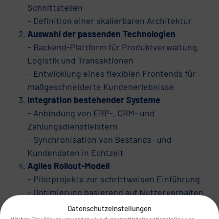
Schnittstellen
– Definition einer skalierbaren Architektur
Auswahl der passenden Technologien
– Backend-Plattform für Produktverwaltung,
Logistik und Transaktionen
– Entwicklung eines flexiblen Frontends für
maßgeschneiderte Kundenerlebnisse
Integration bestehender Systeme
– Anbindung von ERP-, CRM- und
Zahlungsdienstleistern
– Synchronisation von Bestands- und
Kundendaten in Echtzeit
Agiles Rollout-Modell
– Pilotprojekte zur schrittweisen Einführung
– Optimierung basierend auf Nutzerverhalten
und Marktanforderungen
Datenschutzeinstellungen
Mit Ihrer Einwilligung verwenden wir auf unserer Website optionale Cookies