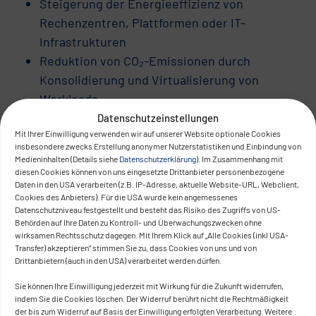
Steigerung der Energieeffizienz von
Rechenzentren, Plattformen oder IT-
Infrastrukturen
Reduktion von CO₂-Emissionen durch
Konsolidierung und Virtualisierung von
Workloads
Umstellung auf energieeffiziente Hardware
Datenschutzeinstellungen
Mit Ihrer Einwilligung verwenden wir auf unserer Website optionale Cookies
oder Cloud-Umgebungen mit nachweisbarer
insbesondere zwecks Erstellung anonymer Nutzerstatistiken und Einbindung von
Nachhaltigkeitsstrategie
Medieninhalten (Details siehe
Datenschutzerklärung
). Im Zusammenhang mit
diesen Cookies können von uns eingesetzte Drittanbieter personenbezogene
Verlängerung der Lebensdauer von IT-
Daten in den USA verarbeiten (z.B. IP-Adresse, aktuelle Website-URL, Webclient,
Systemen durch Modernisierung oder Re-
Cookies des Anbieters). Für die USA wurde kein angemessenes
Datenschutzniveau festgestellt und besteht das Risiko des Zugriffs von US-
Use-Konzepte
Behörden auf Ihre Daten zu Kontroll- und Überwachungszwecken ohne
Nutzung, Erzeugung oder Speicherung
wirksamen Rechtsschutz dagegen. Mit Ihrem Klick auf „Alle Cookies (inkl USA-
Transfer) akzeptieren“ stimmen Sie zu, dass Cookies von uns und von
erneuerbarer Energie im IT-Betrieb
Drittanbietern (auch in den USA) verarbeitet werden dürfen.
Nicht förderfähig:
Sie können Ihre Einwilligung jederzeit mit Wirkung für die Zukunft widerrufen,
indem Sie die Cookies löschen. Der Widerruf berührt nicht die Rechtmäßigkeit
Projekte mit ausschliesslich regulatorischem
der bis zum Widerruf auf Basis der Einwilligung erfolgten Verarbeitung. Weitere