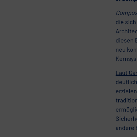
Compos
die sic
Archite
diesen 
neu kom
Kernsy
Laut Ga
deutlic
erziele
traditi
ermögli
Sicherhe
andere 