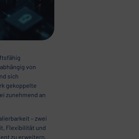
ftsfähig
nabhängig von
nd sich
rk gekoppelte
bei zunehmend an
lierbarkeit – zwei
 Flexibilität und
ient zu erweitern,