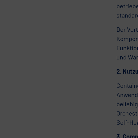
betrieb
standar
Der Vor
Kompone
Funktion
und War
2. Nutz
Contain
Anwendu
beliebig
Orchest
Self-He
3. Comp