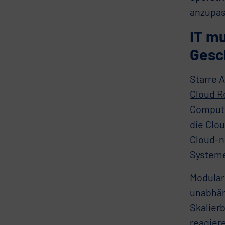
anzupas
IT mu
Gesc
Starre 
Cloud R
Computi
die Clo
Cloud-n
Systeme
Modulari
unabhän
Skalierb
reagiere