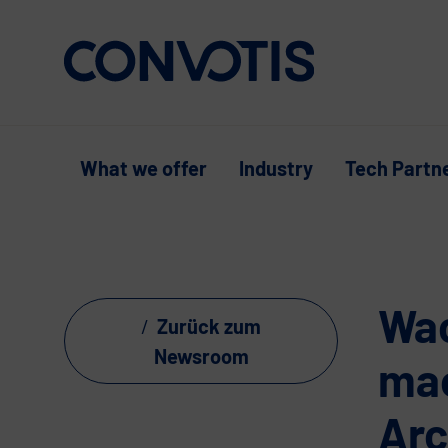
Weiter zum Inhalt
What we offer
Industry
Tech Partn
Wac
Zurück zum
Newsroom
mac
Arc