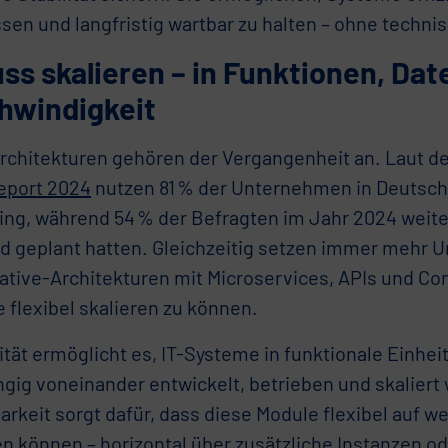
sen und langfristig wartbar zu halten – ohne techni
ss skalieren – in Funktionen, Dat
hwindigkeit
Architekturen gehören der Vergangenheit an. Laut d
eport 2024
nutzen 81 % der Unternehmen in Deutsch
ng, während 54 % der Befragten im Jahr 2024 weiter
ud geplant hatten. Gleichzeitig setzen immer mehr
ative-Architekturen mit Microservices, APIs und Con
 flexibel skalieren zu können.
tät ermöglicht es, IT-Systeme in funktionale Einheit
gig voneinander entwickelt, betrieben und skaliert
arkeit sorgt dafür, dass diese Module flexibel auf 
n können – horizontal über zusätzliche Instanzen od