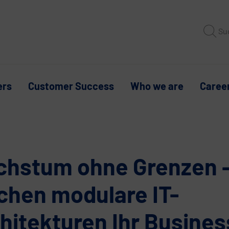
Su
ers
Customer Success
Who we are
Caree
hstum ohne Grenzen –
hen modulare IT-
hitekturen Ihr Busines