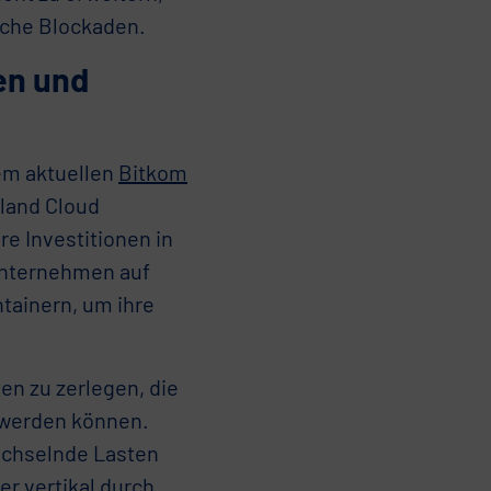
sche Blockaden.
en und
em aktuellen
Bitkom
land Cloud
e Investitionen in
 Unternehmen auf
tainern, um ihre
en zu zerlegen, die
 werden können.
wechselnde Lasten
er vertikal durch