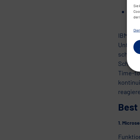
Plat
Sie 
Stei
Cook
der 
Sich
Die
IBM bet
Unterne
schnell
Schulde
Time-to-
kontinu
reagier
Best 
1. Micros
Funktio