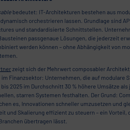
able
bedeutet: IT-Architekturen bestehen aus modu
h dynamisch orchestrieren lassen. Grundlage sind AP
ctures und standardisierte Schnittstellen. Unterne
Bausteinen passgenaue Lösungen, die jederzeit erwe
biniert werden können – ohne Abhängigkeit von mo
stemen.
rtner
zeigt sich der Mehrwert composabler Architek
h im Finanzsektor: Unternehmen, die auf modulare S
n bis 2025 im Durchschnitt 30 % höhere Umsätze als j
onellen, starren Systemen festhalten. Der Grund: C
chen es, Innovationen schneller umzusetzen und gle
it und Skalierung effizient zu steuern – ein Vorteil, 
Branchen übertragen lässt.