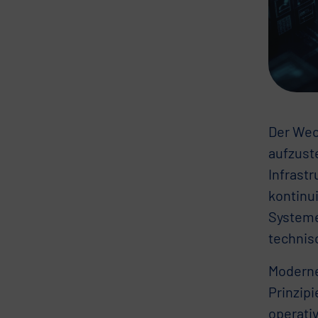
Der Wech
aufzust
Infrast
kontinu
Systeme
technis
Moderne
Prinzip
operativ