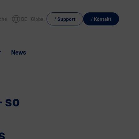
che
DE
Global
Support
Kontakt
r
News
 so
s